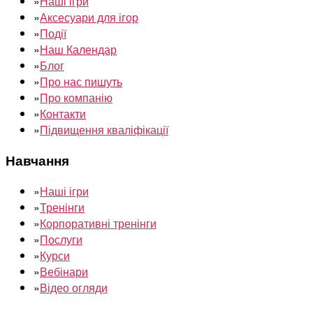
»
Наші ігри
»
Аксесуари для ігор
»
Події
»
Наш Календар
»
Блог
»
Про нас пишуть
»
Про компанію
»
Контакти
»
Підвищення кваліфікації
Навчання
»
Наші ігри
»
Тренінги
»
Корпоративні тренінги
»
Послуги
»
Курси
»
Вебінари
»
Відео огляди