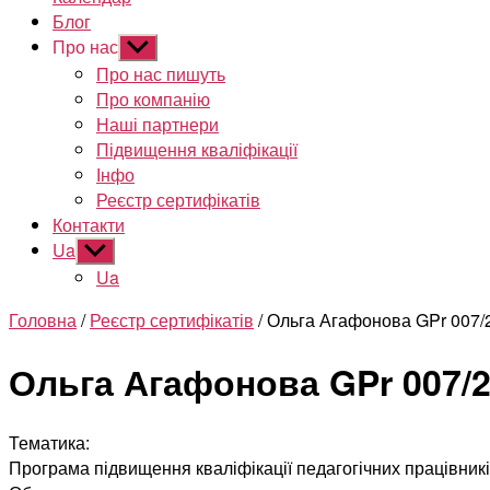
Блог
Про нас
Показати
підменю
Про нас пишуть
Про компанію
Наші партнери
Підвищення кваліфікації
Інфо
Реєстр сертифікатів
Контакти
Ua
Показати
підменю
Ua
Головна
/
Реєстр сертифікатів
/ Ольга Агафонова GPr 007/
Ольга Агафонова GPr 007/
Тематика:
Програма підвищення кваліфікації педагогічних працівникі