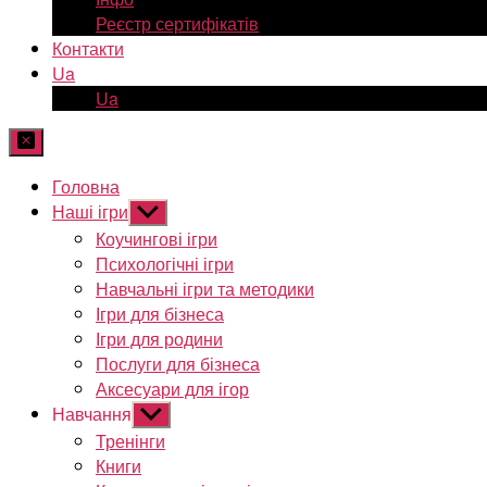
Реєстр сертифікатів
Контакти
Ua
Ua
Головна
Наші ігри
Показати
підменю
Коучингові ігри
Психологічні ігри
Навчальні ігри та методики
Ігри для бізнеса
Ігри для родини
Послуги для бізнеса
Аксесуари для ігор
Навчання
Показати
підменю
Тренінги
Книги