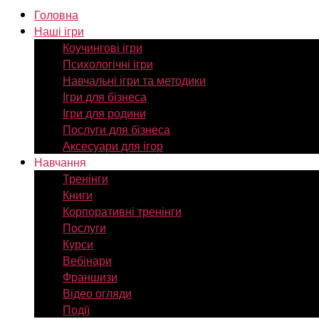
Головна
Наші ігри
Коучингові ігри
Психологічні ігри
Навчальні ігри та методики
Ігри для бізнеса
Ігри для родини
Послуги для бізнеса
Аксесуари для ігор
Навчання
Тренінги
Книги
Корпоративні тренінги
Послуги
Курси
Вебінари
Франшизи
Відео огляди
Події