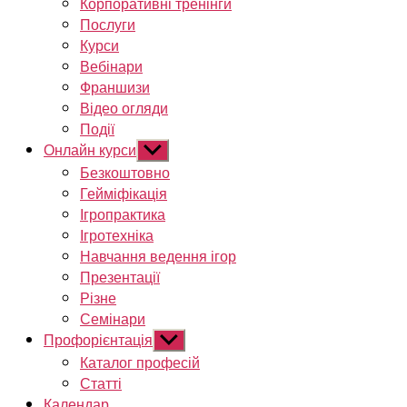
Корпоративні тренінги
Послуги
Курси
Вебінари
Франшизи
Відео огляди
Події
Онлайн курси
Показати
підменю
Безкоштовно
Гейміфікація
Ігропрактика
Ігротехніка
Навчання ведення ігор
Презентації
Різне
Семінари
Профорієнтація
Показати
підменю
Каталог професій
Статті
Календар