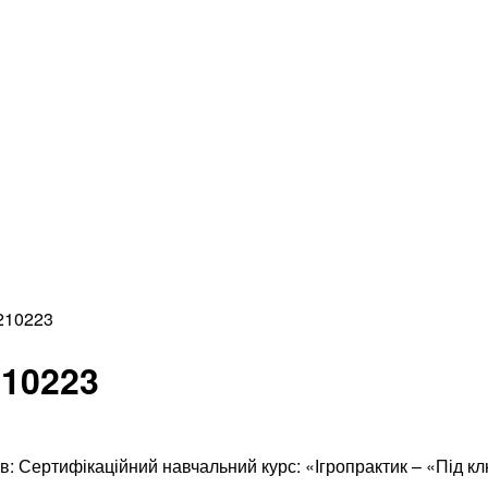
210223
210223
в: Сертифікаційний навчальний курс: «Ігропрактик – «Під к