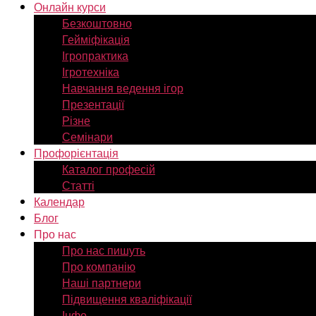
Онлайн курси
Безкоштовно
Гейміфікація
Ігропрактика
Ігротехніка
Навчання ведення ігор
Презентації
Різне
Семінари
Профорієнтація
Каталог професій
Статті
Календар
Блог
Про нас
Про нас пишуть
Про компанію
Наші партнери
Підвищення кваліфікації
Інфо