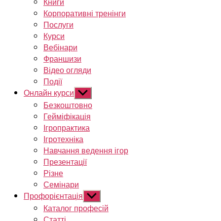
Книги
Корпоративні тренінги
Послуги
Курси
Вебінари
Франшизи
Відео огляди
Події
Онлайн курси
Показати
підменю
Безкоштовно
Гейміфікація
Ігропрактика
Ігротехніка
Навчання ведення ігор
Презентації
Різне
Семінари
Профорієнтація
Показати
підменю
Каталог професій
Статті