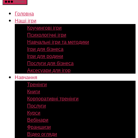
Меню
Головна
Наші ігри
Коучингові ігри
Психологічні ігри
Навчальні ігри та методики
Ігри для бізнеса
Ігри для родини
Послуги для бізнеса
Аксесуари для ігор
Навчання
Тренінги
Книги
Корпоративні тренінги
Послуги
Курси
Вебінари
Франшизи
Відео огляди