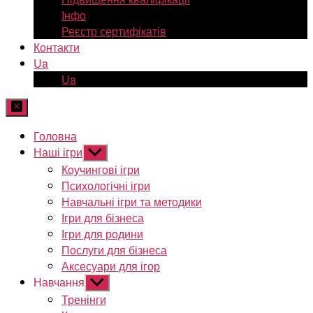
Інфо
Реєстр сертифікатів
Контакти
Ua
Ua
Головна
Наші ігри
Показати
підменю
Коучингові ігри
Психологічні ігри
Навчальні ігри та методики
Ігри для бізнеса
Ігри для родини
Послуги для бізнеса
Аксесуари для ігор
Навчання
Показати
підменю
Тренінги