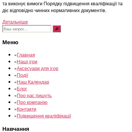
та виконує вимоги Порядку підвищення кваліфікації та
діє відповідно чинних нормативних документів.
Детальніше
Шукати:
Меню
»
Главная
»
Наші ігри
»
Аксесуари для ігор
»
Події
»
Наш Календар
»
Блог
»
Про нас пишуть
»
Про компанію
»
Контакти
»
Підвищення кваліфікації
Навчання