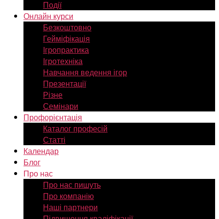
Події
Онлайн курси
Безкоштовно
Гейміфікація
Ігропрактика
Ігротехніка
Навчання ведення ігор
Презентації
Різне
Семінари
Профорієнтація
Каталог професій
Статті
Календар
Блог
Про нас
Про нас пишуть
Про компанію
Наші партнери
Підвищення кваліфікації