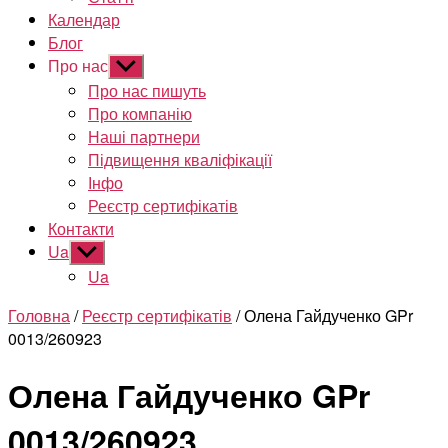
Календар
Блог
Про нас
Показати
підменю
Про нас пишуть
Про компанію
Наші партнери
Підвищення кваліфікації
Інфо
Реєстр сертифікатів
Контакти
Ua
Показати
підменю
Ua
Головна
/
Реєстр сертифікатів
/ Олена Гайдученко GPr
0013/260923
Олена Гайдученко GPr
0013/260923