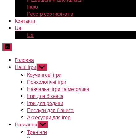
Інфо
Реєстр сертифікатів
Контакти
Ua
Ua
Головна
Наші ігри
Показати
підменю
Коучингові ігри
Психологічні ігри
Навчальні ігри та методики
Ігри для бізнеса
Ігри для родини
Послуги для бізнеса
Аксесуари для ігор
Навчання
Показати
підменю
Тренінги