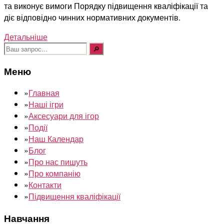
та виконує вимоги Порядку підвищення кваліфікації та
діє відповідно чинних нормативних документів.
Детальніше
Шукати:
Меню
»
Главная
»
Наші ігри
»
Аксесуари для ігор
»
Події
»
Наш Календар
»
Блог
»
Про нас пишуть
»
Про компанію
»
Контакти
»
Підвищення кваліфікації
Навчання