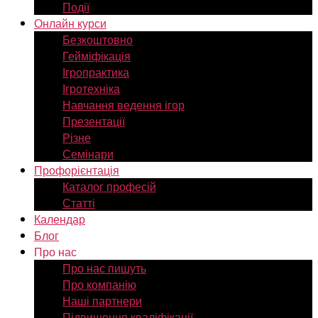
Події
Онлайн курси
Безкоштовно
Гейміфікація
Ігропрактика
Ігротехніка
Навчання ведення ігор
Презентації
Різне
Семінари
Профорієнтація
Каталог професій
Статті
Календар
Блог
Про нас
Про нас пишуть
Про компанію
Наші партнери
Підвищення кваліфікації