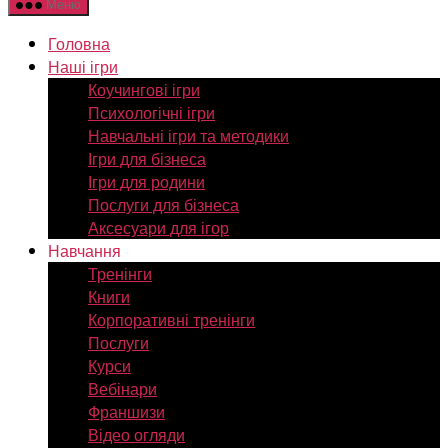
Меню
Головна
Наші ігри
Коучингові ігри
Психологічні ігри
Навчальні ігри та методики
Ігри для бізнеса
Ігри для родини
Послуги для бізнеса
Аксесуари для ігор
Навчання
Тренінги
Книги
Корпоративні тренінги
Послуги
Курси
Вебінари
Франшизи
Відео огляди