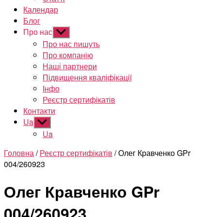
Календар
Блог
Про нас
Показати
підменю
Про нас пишуть
Про компанію
Наші партнери
Підвищення кваліфікації
Інфо
Реєстр сертифікатів
Контакти
Ua
Показати
підменю
Ua
Головна
/
Реєстр сертифікатів
/ Олег Кравченко GPr
004/260923
Олег Кравченко GPr
004/260923