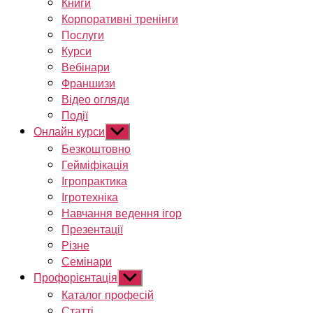
Книги
Корпоративні тренінги
Послуги
Курси
Вебінари
Франшизи
Відео огляди
Події
Онлайн курси
Показати
підменю
Безкоштовно
Гейміфікація
Ігропрактика
Ігротехніка
Навчання ведення ігор
Презентації
Різне
Семінари
Профорієнтація
Показати
підменю
Каталог професій
Статті