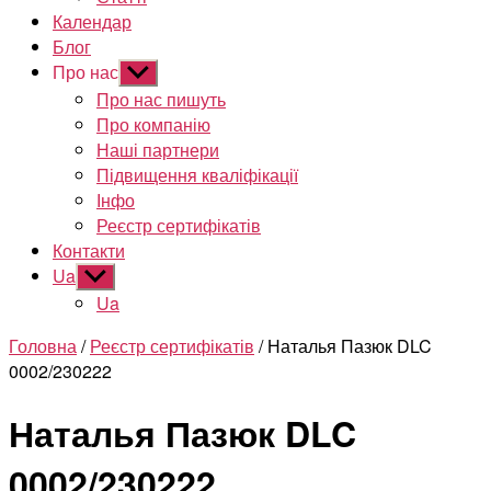
Календар
Блог
Про нас
Показати
підменю
Про нас пишуть
Про компанію
Наші партнери
Підвищення кваліфікації
Інфо
Реєстр сертифікатів
Контакти
Ua
Показати
підменю
Ua
Головна
/
Реєстр сертифікатів
/ Наталья Пазюк DLC
0002/230222
Наталья Пазюк DLC
0002/230222