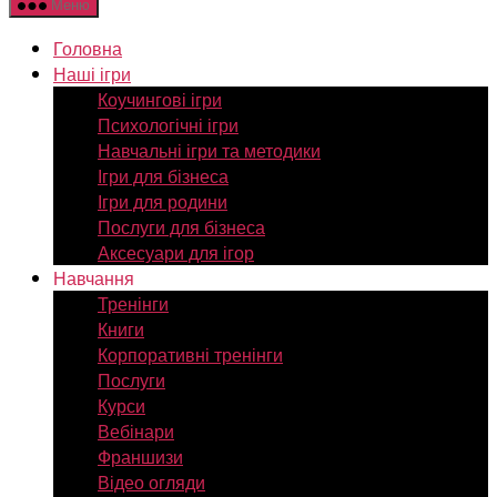
Меню
Головна
Наші ігри
Коучингові ігри
Психологічні ігри
Навчальні ігри та методики
Ігри для бізнеса
Ігри для родини
Послуги для бізнеса
Аксесуари для ігор
Навчання
Тренінги
Книги
Корпоративні тренінги
Послуги
Курси
Вебінари
Франшизи
Відео огляди