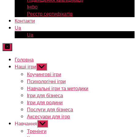
Інфо
Реєстр сертифікатів
Контакти
Ua
Ua
Головна
Наші ігри
Показати
підменю
Коучингові ігри
Психологічні ігри
Навчальні ігри та методики
Ігри для бізнеса
Ігри для родини
Послуги для бізнеса
Аксесуари для ігор
Навчання
Показати
підменю
Тренінги