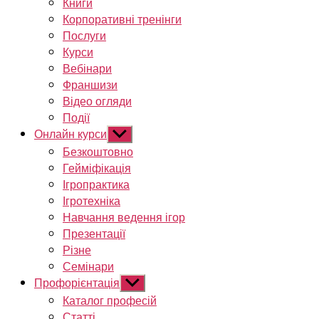
Книги
Корпоративні тренінги
Послуги
Курси
Вебінари
Франшизи
Відео огляди
Події
Онлайн курси
Показати
підменю
Безкоштовно
Гейміфікація
Ігропрактика
Ігротехніка
Навчання ведення ігор
Презентації
Різне
Семінари
Профорієнтація
Показати
підменю
Каталог професій
Статті