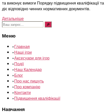
та виконує вимоги Порядку підвищення кваліфікації та
діє відповідно чинних нормативних документів.
Детальніше
Шукати:
Меню
»
Главная
»
Наші ігри
»
Аксесуари для ігор
»
Події
»
Наш Календар
»
Блог
»
Про нас пишуть
»
Про компанію
»
Контакти
»
Підвищення кваліфікації
Навчання