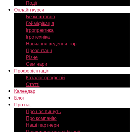
Події
Онлайн курси
Безкоштовно
Гейміфікація
Ігропрактика
Ігротехніка
Навчання ведення ігор
Презентації
Різне
Семінари
Профорієнтація
Каталог професій
Статті
Календар
Блог
Про нас
Про нас пишуть
Про компанію
Наші партнери
Підвищення кваліфікації