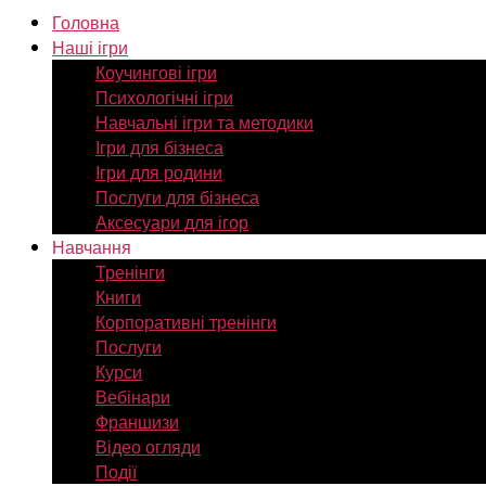
Головна
Наші ігри
Коучингові ігри
Психологічні ігри
Навчальні ігри та методики
Ігри для бізнеса
Ігри для родини
Послуги для бізнеса
Аксесуари для ігор
Навчання
Тренінги
Книги
Корпоративні тренінги
Послуги
Курси
Вебінари
Франшизи
Відео огляди
Події