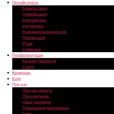
Онлайн курси
Безкоштовно
Гейміфікація
Ігропрактика
Ігротехніка
Навчання ведення ігор
Презентації
Різне
Семінари
Профорієнтація
Каталог професій
Статті
Календар
Блог
Про нас
Про нас пишуть
Про компанію
Наші партнери
Підвищення кваліфікації
Інфо