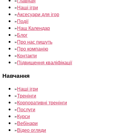
»
Главная
»
Наші ігри
»
Аксесуари для ігор
»
Події
»
Наш Календар
»
Блог
»
Про нас пишуть
»
Про компанію
»
Контакти
»
Підвищення кваліфікації
Навчання
»
Наші ігри
»
Тренінги
»
Корпоративні тренінги
»
Послуги
»
Курси
»
Вебінари
»
Відео огляди