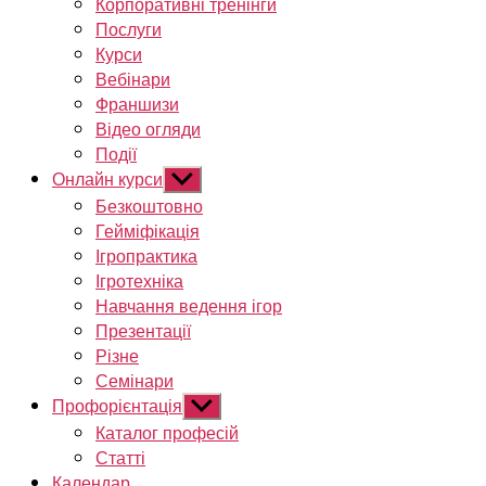
Корпоративні тренінги
Послуги
Курси
Вебінари
Франшизи
Відео огляди
Події
Онлайн курси
Показати
підменю
Безкоштовно
Гейміфікація
Ігропрактика
Ігротехніка
Навчання ведення ігор
Презентації
Різне
Семінари
Профорієнтація
Показати
підменю
Каталог професій
Статті
Календар