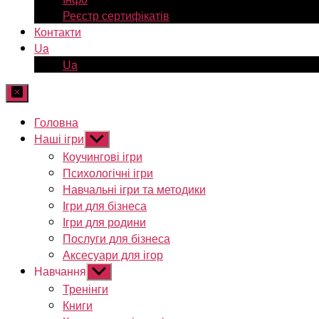
Реєстр сертифікатів
Контакти
Ua
Ua
Головна
Наші ігри
Показати
підменю
Коучингові ігри
Психологічні ігри
Навчальні ігри та методики
Ігри для бізнеса
Ігри для родини
Послуги для бізнеса
Аксесуари для ігор
Навчання
Показати
підменю
Тренінги
Книги