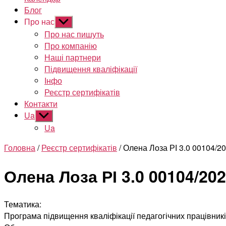
Блог
Про нас
Показати
підменю
Про нас пишуть
Про компанію
Наші партнери
Підвищення кваліфікації
Інфо
Реєстр сертифікатів
Контакти
Ua
Показати
підменю
Ua
Головна
/
Реєстр сертифікатів
/ Олена Лоза РІ 3.0 00104/2
Олена Лоза РІ 3.0 00104/20
Тематика:
Програма підвищення кваліфікації педагогічних працівник