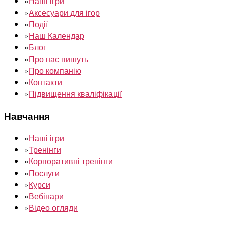
»
Наші ігри
»
Аксесуари для ігор
»
Події
»
Наш Календар
»
Блог
»
Про нас пишуть
»
Про компанію
»
Контакти
»
Підвищення кваліфікації
Навчання
»
Наші ігри
»
Тренінги
»
Корпоративні тренінги
»
Послуги
»
Курси
»
Вебінари
»
Відео огляди