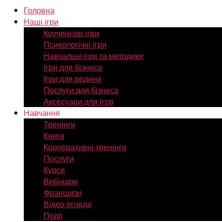
Головна
Наші ігри
Коучингові ігри
Психологічні ігри
Навчальні ігри та методики
Ігри для бізнеса
Ігри для родини
Послуги для бізнеса
Аксесуари для ігор
Навчання
Тренінги
Книги
Корпоративні тренінги
Послуги
Курси
Вебінари
Франшизи
Відео огляди
Події