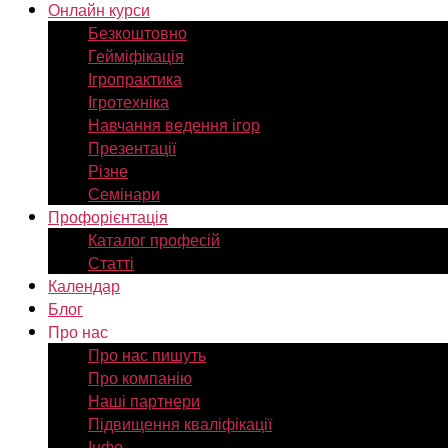
Онлайн курси
Безкоштовно
Гейміфікація
Ігропрактика
Ігротехніка
Навчання ведення ігор
Презентації
Різне
Семінари
Профорієнтація
Каталог професій
Статті
Календар
Блог
Про нас
Про нас пишуть
Про компанію
Наші партнери
Підвищення кваліфікації
Інфо