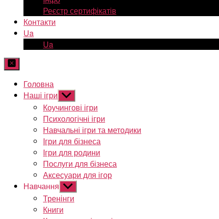
Реєстр сертифікатів
Контакти
Ua
Ua
Головна
Наші ігри
Показати
підменю
Коучингові ігри
Психологічні ігри
Навчальні ігри та методики
Ігри для бізнеса
Ігри для родини
Послуги для бізнеса
Аксесуари для ігор
Навчання
Показати
підменю
Тренінги
Книги