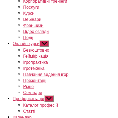
Корпоративні тренінги
Послуги
Курси
Вебінари
Франшизи
Відео огляди
Події
Онлайн курси
Показати
підменю
Безкоштовно
Гейміфікація
Ігропрактика
Ігротехніка
Навчання ведення ігор
Презентації
Різне
Семінари
Профорієнтація
Показати
підменю
Каталог професій
Статті
Календар