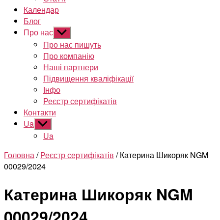
Календар
Блог
Про нас
Показати
підменю
Про нас пишуть
Про компанію
Наші партнери
Підвищення кваліфікації
Інфо
Реєстр сертифікатів
Контакти
Ua
Показати
підменю
Ua
Головна
/
Реєстр сертифікатів
/ Катерина Шикоряк NGM
00029/2024
Катерина Шикоряк NGM
00029/2024