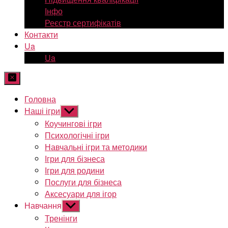
Інфо
Реєстр сертифікатів
Контакти
Ua
Ua
Головна
Наші ігри
Показати
підменю
Коучингові ігри
Психологічні ігри
Навчальні ігри та методики
Ігри для бізнеса
Ігри для родини
Послуги для бізнеса
Аксесуари для ігор
Навчання
Показати
підменю
Тренінги