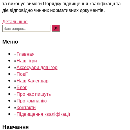
та виконує вимоги Порядку підвищення кваліфікації та
діє відповідно чинних нормативних документів.
Детальніше
Шукати:
Меню
»
Главная
»
Наші ігри
»
Аксесуари для ігор
»
Події
»
Наш Календар
»
Блог
»
Про нас пишуть
»
Про компанію
»
Контакти
»
Підвищення кваліфікації
Навчання