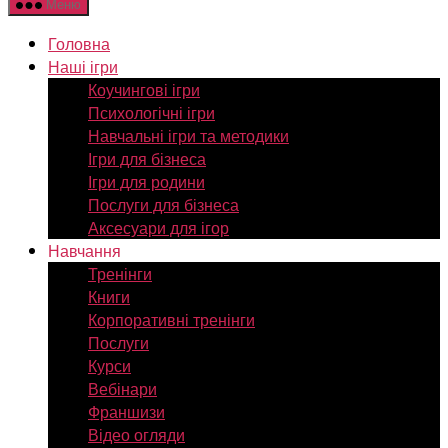
Меню
Головна
Наші ігри
Коучингові ігри
Психологічні ігри
Навчальні ігри та методики
Ігри для бізнеса
Ігри для родини
Послуги для бізнеса
Аксесуари для ігор
Навчання
Тренінги
Книги
Корпоративні тренінги
Послуги
Курси
Вебінари
Франшизи
Відео огляди