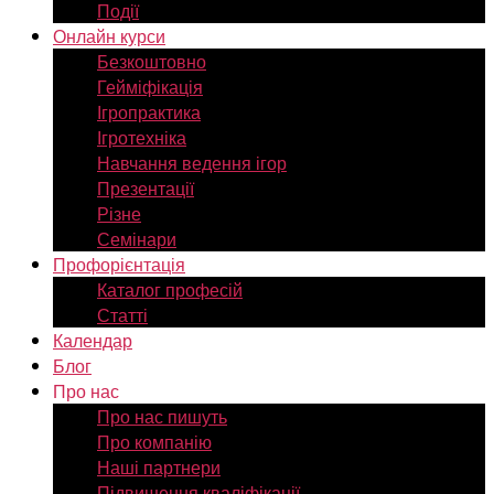
Події
Онлайн курси
Безкоштовно
Гейміфікація
Ігропрактика
Ігротехніка
Навчання ведення ігор
Презентації
Різне
Семінари
Профорієнтація
Каталог професій
Статті
Календар
Блог
Про нас
Про нас пишуть
Про компанію
Наші партнери
Підвищення кваліфікації