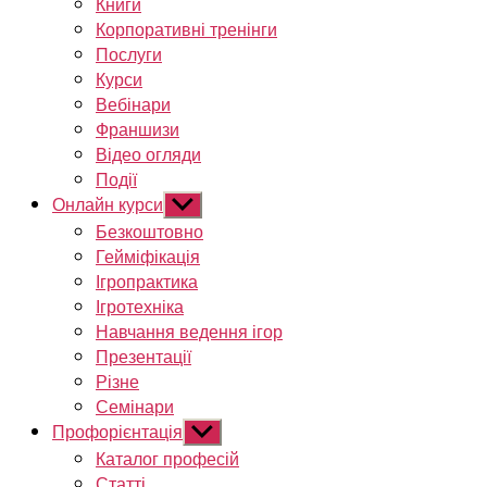
Книги
Корпоративні тренінги
Послуги
Курси
Вебінари
Франшизи
Відео огляди
Події
Онлайн курси
Показати
підменю
Безкоштовно
Гейміфікація
Ігропрактика
Ігротехніка
Навчання ведення ігор
Презентації
Різне
Семінари
Профорієнтація
Показати
підменю
Каталог професій
Статті