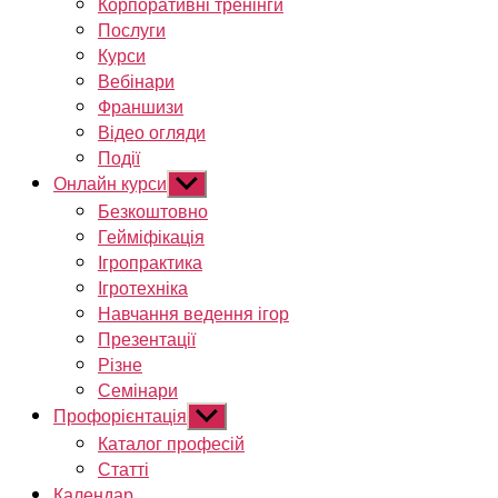
Корпоративні тренінги
Послуги
Курси
Вебінари
Франшизи
Відео огляди
Події
Онлайн курси
Показати
підменю
Безкоштовно
Гейміфікація
Ігропрактика
Ігротехніка
Навчання ведення ігор
Презентації
Різне
Семінари
Профорієнтація
Показати
підменю
Каталог професій
Статті
Календар