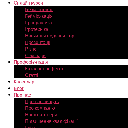
Онлайн курси
Безкоштовно
Гейміфікація
Ігропрактика
Ігротехніка
Навчання ведення ігор
Презентації
Різне
Семінари
Профорієнтація
Каталог професій
Статті
Календар
Блог
Про нас
Про нас пишуть
Про компанію
Наші партнери
Підвищення кваліфікації
Інфо