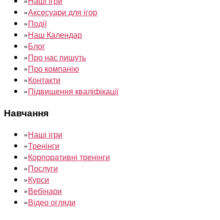
»
Наші ігри
»
Аксесуари для ігор
»
Події
»
Наш Календар
»
Блог
»
Про нас пишуть
»
Про компанію
»
Контакти
»
Підвищення кваліфікації
Навчання
»
Наші ігри
»
Тренінги
»
Корпоративні тренінги
»
Послуги
»
Курси
»
Вебінари
»
Відео огляди