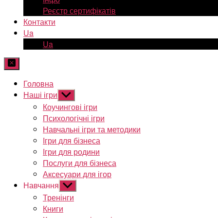
Реєстр сертифікатів
Контакти
Ua
Ua
Головна
Наші ігри
Показати
підменю
Коучингові ігри
Психологічні ігри
Навчальні ігри та методики
Ігри для бізнеса
Ігри для родини
Послуги для бізнеса
Аксесуари для ігор
Навчання
Показати
підменю
Тренінги
Книги