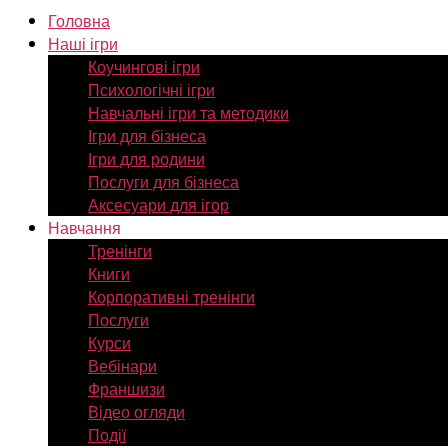
Головна
Наші ігри
Коучингові ігри
Психологічні ігри
Навчальні ігри та методики
Ігри для бізнеса
Ігри для родини
Послуги для бізнеса
Аксесуари для ігор
Навчання
Тренінги
Книги
Корпоративні тренінги
Послуги
Курси
Вебінари
Франшизи
Відео огляди
Події