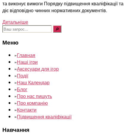
та виконує вимоги Порядку підвищення кваліфікації та
діє відповідно чинних нормативних документів.
Детальніше
Шукати:
Меню
»
Главная
»
Наші ігри
»
Аксесуари для ігор
»
Події
»
Наш Календар
»
Блог
»
Про нас пишуть
»
Про компанію
»
Контакти
»
Підвищення кваліфікації
Навчання