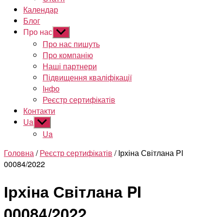
Календар
Блог
Про нас
Показати
підменю
Про нас пишуть
Про компанію
Наші партнери
Підвищення кваліфікації
Інфо
Реєстр сертифікатів
Контакти
Ua
Показати
підменю
Ua
Головна
/
Реєстр сертифікатів
/ Ірхіна Світлана PI
00084/2022
Ірхіна Світлана PI
00084/2022