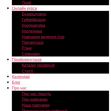
Події
Онлайн курси
Безкоштовно
Гейміфікація
Ігропрактика
Ігротехніка
Навчання ведення ігор
Презентації
Різне
Семінари
Профорієнтація
Каталог професій
Статті
Календар
Блог
Про нас
Про нас пишуть
Про компанію
Наші партнери
Підвищення кваліфікації