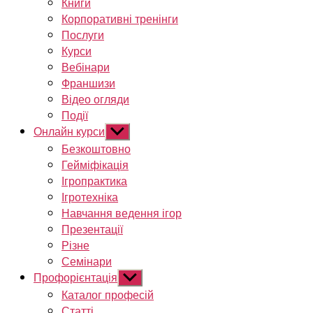
Книги
Корпоративні тренінги
Послуги
Курси
Вебінари
Франшизи
Відео огляди
Події
Онлайн курси
Показати
підменю
Безкоштовно
Гейміфікація
Ігропрактика
Ігротехніка
Навчання ведення ігор
Презентації
Різне
Семінари
Профорієнтація
Показати
підменю
Каталог професій
Статті