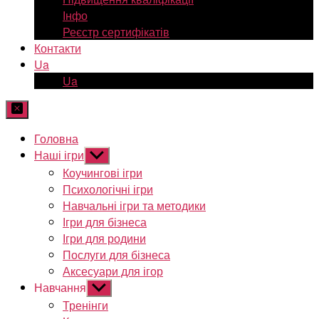
Інфо
Реєстр сертифікатів
Контакти
Ua
Ua
Головна
Наші ігри
Показати
підменю
Коучингові ігри
Психологічні ігри
Навчальні ігри та методики
Ігри для бізнеса
Ігри для родини
Послуги для бізнеса
Аксесуари для ігор
Навчання
Показати
підменю
Тренінги