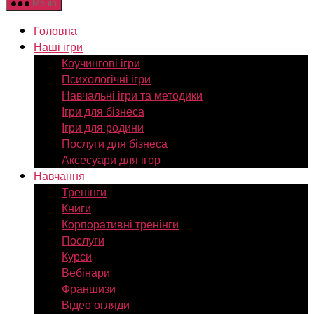
Меню
Головна
Наші ігри
Коучингові ігри
Психологічні ігри
Навчальні ігри та методики
Ігри для бізнеса
Ігри для родини
Послуги для бізнеса
Аксесуари для ігор
Навчання
Тренінги
Книги
Корпоративні тренінги
Послуги
Курси
Вебінари
Франшизи
Відео огляди