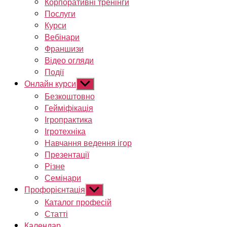
Корпоративні тренінги
Послуги
Курси
Вебінари
Франшизи
Відео огляди
Події
Онлайн курси
Показати
підменю
Безкоштовно
Гейміфікація
Ігропрактика
Ігротехніка
Навчання ведення ігор
Презентації
Різне
Семінари
Профорієнтація
Показати
підменю
Каталог професій
Статті
Календар