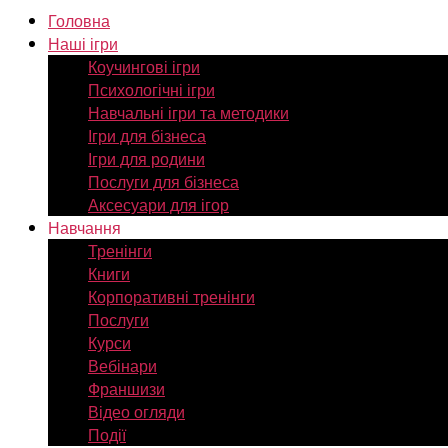
Головна
Наші ігри
Коучингові ігри
Психологічні ігри
Навчальні ігри та методики
Ігри для бізнеса
Ігри для родини
Послуги для бізнеса
Аксесуари для ігор
Навчання
Тренінги
Книги
Корпоративні тренінги
Послуги
Курси
Вебінари
Франшизи
Відео огляди
Події