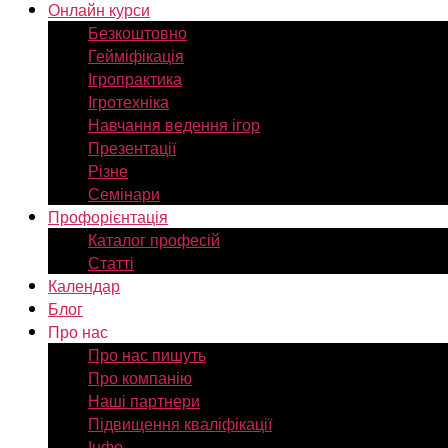
Онлайн курси
Безкоштовно
Гейміфікація
Ігропрактика
Ігротехніка
Навчання ведення ігор
Презентації
Різне
Семінари
Профорієнтація
Каталог професій
Статті
Календар
Блог
Про нас
Про нас пишуть
Про компанію
Наші партнери
Підвищення кваліфікації
Інфо