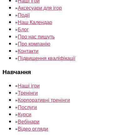
»
Наші ігри
»
Аксесуари для ігор
»
Події
»
Наш Календар
»
Блог
»
Про нас пишуть
»
Про компанію
»
Контакти
»
Підвищення кваліфікації
Навчання
»
Наші ігри
»
Тренінги
»
Корпоративні тренінги
»
Послуги
»
Курси
»
Вебінари
»
Відео огляди