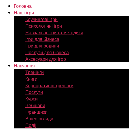
Головна
Наші ігри
Коучингові ігри
Психологічні ігри
Навчальні ігри та методики
Ігри для бізнеса
Ігри для родини
Послуги для бізнеса
Аксесуари для ігор
Навчання
Тренінги
Книги
Корпоративні тренінги
Послуги
Курси
Вебінари
Франшизи
Відео огляди
Події