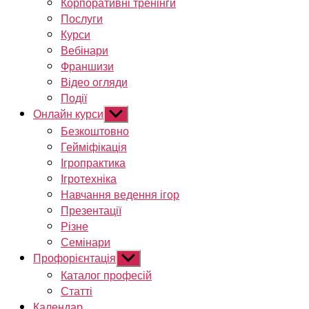
Корпоративні тренінги
Послуги
Курси
Вебінари
Франшизи
Відео огляди
Події
Онлайн курси
Показати
підменю
Безкоштовно
Гейміфікація
Ігропрактика
Ігротехніка
Навчання ведення ігор
Презентації
Різне
Семінари
Профорієнтація
Показати
підменю
Каталог професій
Статті
Календар