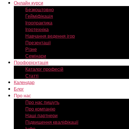
Онлайн курси
Безкоштовно
Гейміфікація
Ігропрактика
Ігротехніка
Навчання ведення ігор
Презентації
Різне
Семінари
Профорієнтація
Каталог професій
Статті
Календар
Блог
Про нас
Про нас пишуть
Про компанію
Наші партнери
Підвищення кваліфікації
Інфо