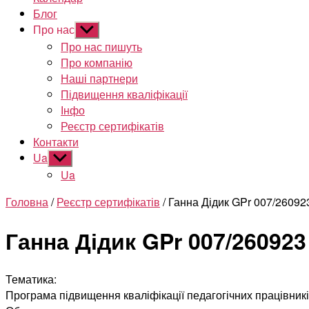
Блог
Про нас
Показати
підменю
Про нас пишуть
Про компанію
Наші партнери
Підвищення кваліфікації
Інфо
Реєстр сертифікатів
Контакти
Ua
Показати
підменю
Ua
Головна
/
Реєстр сертифікатів
/ Ганна Дідик GPr 007/26092
Ганна Дідик GPr 007/260923
Тематика:
Програма підвищення кваліфікації педагогічних працівникі