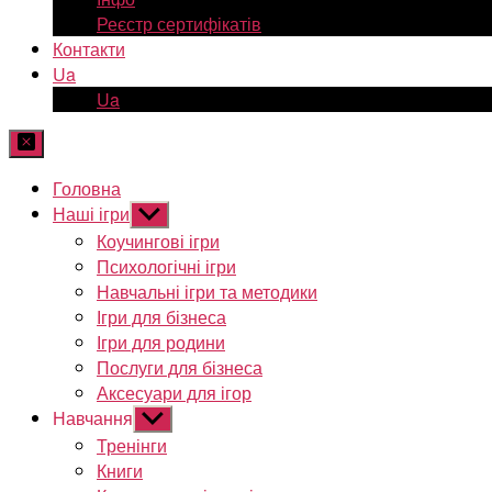
Реєстр сертифікатів
Контакти
Ua
Ua
Головна
Наші ігри
Показати
підменю
Коучингові ігри
Психологічні ігри
Навчальні ігри та методики
Ігри для бізнеса
Ігри для родини
Послуги для бізнеса
Аксесуари для ігор
Навчання
Показати
підменю
Тренінги
Книги