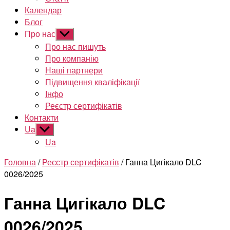
Календар
Блог
Про нас
Показати
підменю
Про нас пишуть
Про компанію
Наші партнери
Підвищення кваліфікації
Інфо
Реєстр сертифікатів
Контакти
Ua
Показати
підменю
Ua
Головна
/
Реєстр сертифікатів
/ Ганна Цигікало DLC
0026/2025
Ганна Цигікало DLC
0026/2025