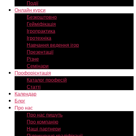
Події
Онлайн курси
Безкоштовно
Гейміфікація
Ігропрактика
Ігротехніка
Навчання ведення ігор
Презентації
Різне
Семінари
Профорієнтація
Каталог професій
Статті
Календар
Блог
Про нас
Про нас пишуть
Про компанію
Наші партнери
Підвищення кваліфікації