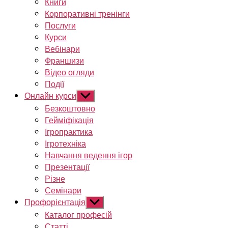
Книги
Корпоративні тренінги
Послуги
Курси
Вебінари
Франшизи
Відео огляди
Події
Онлайн курси
Показати
підменю
Безкоштовно
Гейміфікація
Ігропрактика
Ігротехніка
Навчання ведення ігор
Презентації
Різне
Семінари
Профорієнтація
Показати
підменю
Каталог професій
Статті