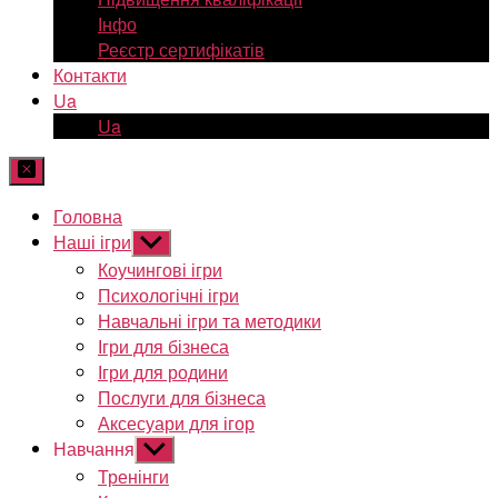
Інфо
Реєстр сертифікатів
Контакти
Ua
Ua
Головна
Наші ігри
Показати
підменю
Коучингові ігри
Психологічні ігри
Навчальні ігри та методики
Ігри для бізнеса
Ігри для родини
Послуги для бізнеса
Аксесуари для ігор
Навчання
Показати
підменю
Тренінги