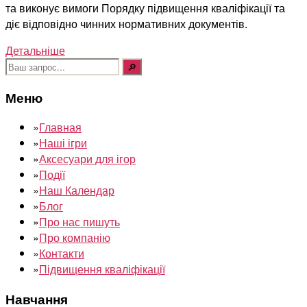
та виконує вимоги Порядку підвищення кваліфікації та
діє відповідно чинних нормативних документів.
Детальніше
Шукати:
Меню
»
Главная
»
Наші ігри
»
Аксесуари для ігор
»
Події
»
Наш Календар
»
Блог
»
Про нас пишуть
»
Про компанію
»
Контакти
»
Підвищення кваліфікації
Навчання