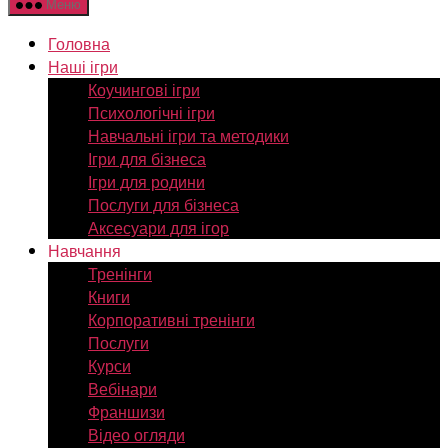
Меню
Головна
Наші ігри
Коучингові ігри
Психологічні ігри
Навчальні ігри та методики
Ігри для бізнеса
Ігри для родини
Послуги для бізнеса
Аксесуари для ігор
Навчання
Тренінги
Книги
Корпоративні тренінги
Послуги
Курси
Вебінари
Франшизи
Відео огляди