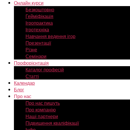
Онлайн курси
Безкоштовно
Гейміфікація
Ігропрактика
Ігротехніка
Навчання ведення ігор
Презентації
Різне
Семінари
Профорієнтація
Каталог професій
Статті
Календар
Блог
Про нас
Про нас пишуть
Про компанію
Наші партнери
Підвищення кваліфікації
Інфо