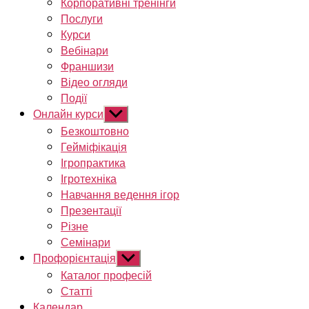
Корпоративні тренінги
Послуги
Курси
Вебінари
Франшизи
Відео огляди
Події
Онлайн курси
Показати
підменю
Безкоштовно
Гейміфікація
Ігропрактика
Ігротехніка
Навчання ведення ігор
Презентації
Різне
Семінари
Профорієнтація
Показати
підменю
Каталог професій
Статті
Календар