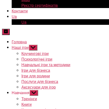
Реєстр сертифікатів
Контакти
Ua
Ua
Головна
Наші ігри
Показати
підменю
Коучингові ігри
Психологічні ігри
Навчальні ігри та методики
Ігри для бізнеса
Ігри для родини
Послуги для бізнеса
Аксесуари для ігор
Навчання
Показати
підменю
Тренінги
Книги