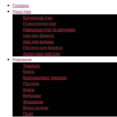
Головна
Наші ігри
Коучингові ігри
Психологічні ігри
Навчальні ігри та методики
Ігри для бізнеса
Ігри для родини
Послуги для бізнеса
Аксесуари для ігор
Навчання
Тренінги
Книги
Корпоративні тренінги
Послуги
Курси
Вебінари
Франшизи
Відео огляди
Події