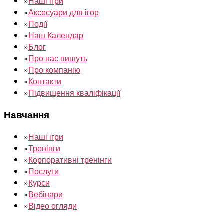
»
Наші ігри
»
Аксесуари для ігор
»
Події
»
Наш Календар
»
Блог
»
Про нас пишуть
»
Про компанію
»
Контакти
»
Підвищення кваліфікації
Навчання
»
Наші ігри
»
Тренінги
»
Корпоративні тренінги
»
Послуги
»
Курси
»
Вебінари
»
Відео огляди