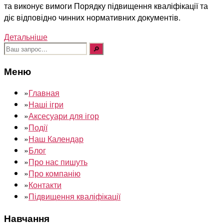
та виконує вимоги Порядку підвищення кваліфікації та
діє відповідно чинних нормативних документів.
Детальніше
Шукати:
Меню
»
Главная
»
Наші ігри
»
Аксесуари для ігор
»
Події
»
Наш Календар
»
Блог
»
Про нас пишуть
»
Про компанію
»
Контакти
»
Підвищення кваліфікації
Навчання