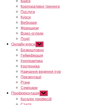
Книги
Корпоративні тренінги
Послуги
Курси
Вебінари
Франшизи
Відео огляди
Події
Онлайн курси
Показати
підменю
Безкоштовно
Гейміфікація
Ігропрактика
Ігротехніка
Навчання ведення ігор
Презентації
Різне
Семінари
Профорієнтація
Показати
підменю
Каталог професій
Статті