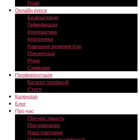
Події
Онлайн курси
Безкоштовно
Гейміфікація
Ігропрактика
Ігротехніка
Навчання ведення ігор
Презентації
Різне
Семінари
Профорієнтація
Каталог професій
Статті
Календар
Блог
Про нас
Про нас пишуть
Про компанію
Наші партнери
Підвищення кваліфікації