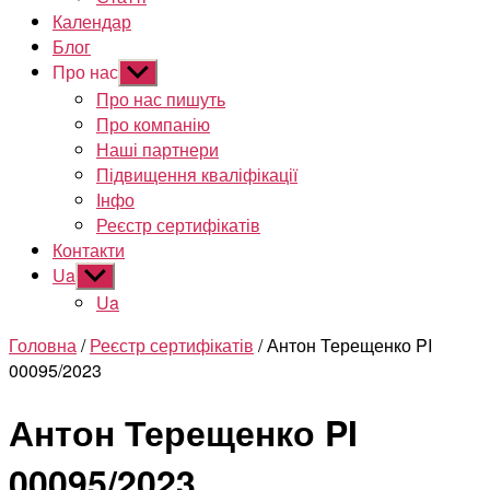
Календар
Блог
Про нас
Показати
підменю
Про нас пишуть
Про компанію
Наші партнери
Підвищення кваліфікації
Інфо
Реєстр сертифікатів
Контакти
Ua
Показати
підменю
Ua
Головна
/
Реєстр сертифікатів
/ Антон Терещенко PI
00095/2023
Антон Терещенко PI
00095/2023