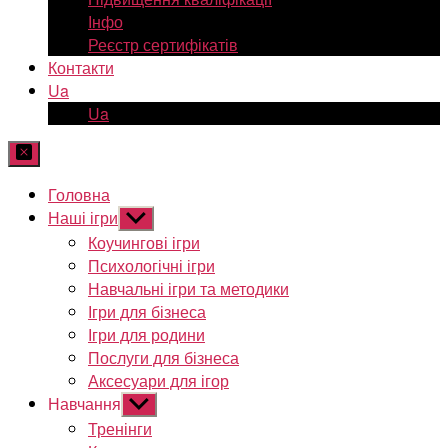
Інфо
Реєстр сертифікатів
Контакти
Ua
Ua
Головна
Наші ігри
Показати
підменю
Коучингові ігри
Психологічні ігри
Навчальні ігри та методики
Ігри для бізнеса
Ігри для родини
Послуги для бізнеса
Аксесуари для ігор
Навчання
Показати
підменю
Тренінги