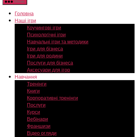
Меню
Головна
Наші ігри
Коучингові ігри
Психологічні ігри
Навчальні ігри та методики
Ігри для бізнеса
Ігри для родини
Послуги для бізнеса
Аксесуари для ігор
Навчання
Тренінги
Книги
Корпоративні тренінги
Послуги
Курси
Вебінари
Франшизи
Відео огляди