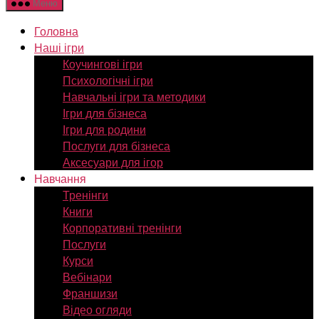
Меню
Головна
Наші ігри
Коучингові ігри
Психологічні ігри
Навчальні ігри та методики
Ігри для бізнеса
Ігри для родини
Послуги для бізнеса
Аксесуари для ігор
Навчання
Тренінги
Книги
Корпоративні тренінги
Послуги
Курси
Вебінари
Франшизи
Відео огляди