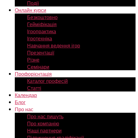
Події
Онлайн курси
Безкоштовно
Гейміфікація
Ігропрактика
Ігротехніка
Навчання ведення ігор
Презентації
Різне
Семінари
Профорієнтація
Каталог професій
Статті
Календар
Блог
Про нас
Про нас пишуть
Про компанію
Наші партнери
Підвищення кваліфікації