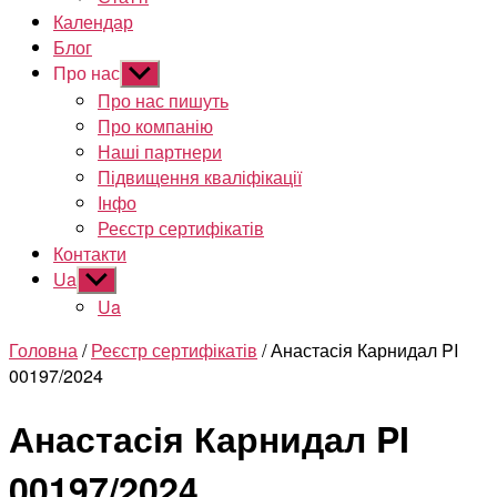
Календар
Блог
Про нас
Показати
підменю
Про нас пишуть
Про компанію
Наші партнери
Підвищення кваліфікації
Інфо
Реєстр сертифікатів
Контакти
Ua
Показати
підменю
Ua
Головна
/
Реєстр сертифікатів
/ Анастасія Карнидал PI
00197/2024
Анастасія Карнидал PI
00197/2024