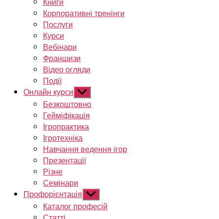
Книги
Корпоративні тренінги
Послуги
Курси
Вебінари
Франшизи
Відео огляди
Події
Онлайн курси
Показати
підменю
Безкоштовно
Гейміфікація
Ігропрактика
Ігротехніка
Навчання ведення ігор
Презентації
Різне
Семінари
Профорієнтація
Показати
підменю
Каталог професій
Статті