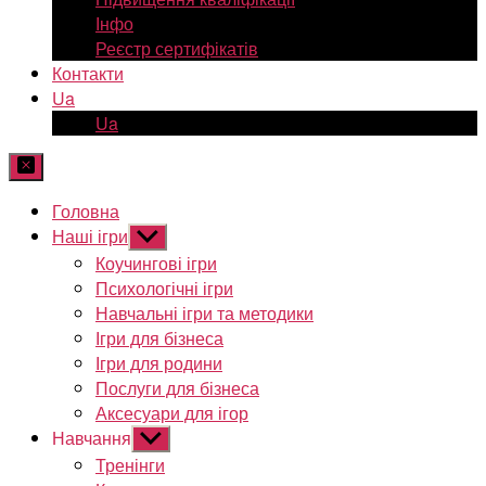
Інфо
Реєстр сертифікатів
Контакти
Ua
Ua
Головна
Наші ігри
Показати
підменю
Коучингові ігри
Психологічні ігри
Навчальні ігри та методики
Ігри для бізнеса
Ігри для родини
Послуги для бізнеса
Аксесуари для ігор
Навчання
Показати
підменю
Тренінги