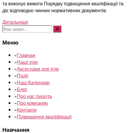
та виконує вимоги Порядку підвищення кваліфікації та
діє відповідно чинних нормативних документів.
Детальніше
Шукати:
Меню
»
Главная
»
Наші ігри
»
Аксесуари для ігор
»
Події
»
Наш Календар
»
Блог
»
Про нас пишуть
»
Про компанію
»
Контакти
»
Підвищення кваліфікації
Навчання