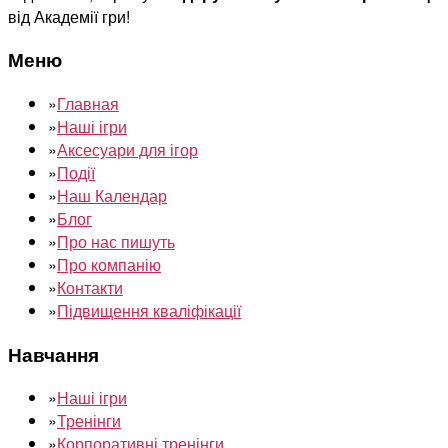
від Академії гри!
Меню
»
Главная
»
Наші ігри
»
Аксесуари для ігор
»
Події
»
Наш Календар
»
Блог
»
Про нас пишуть
»
Про компанію
»
Контакти
»
Підвищення кваліфікації
Навчання
»
Наші ігри
»
Тренінги
»
Корпоративні тренінги