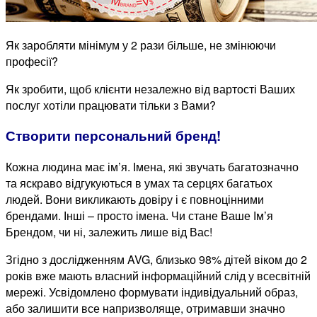
Як заробляти мінімум у 2 рази більше, не змінюючи
професії?
Як зробити, щоб клієнти незалежно від вартості Ваших
послуг хотіли працювати тільки з Вами?
Створити персональний бренд!
Кожна людина має ім’я. Імена, які звучать багатозначно
та яскраво відгукуються в умах та серцях багатьох
людей. Вони викликають довіру і є повноцінними
брендами. Інші – просто імена. Чи стане Ваше Ім’я
Брендом, чи ні, залежить лише від Вас!
Згідно з дослідженням AVG, близько 98% дітей віком до 2
років вже мають власний інформаційний слід у всесвітній
мережі. Усвідомлено формувати індивідуальний образ,
або залишити все напризволяще, отримавши значно