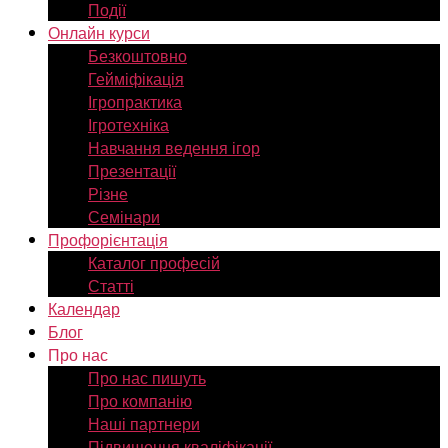
Події
Онлайн курси
Безкоштовно
Гейміфікація
Ігропрактика
Ігротехніка
Навчання ведення ігор
Презентації
Різне
Семінари
Профорієнтація
Каталог професій
Статті
Календар
Блог
Про нас
Про нас пишуть
Про компанію
Наші партнери
Підвищення кваліфікації