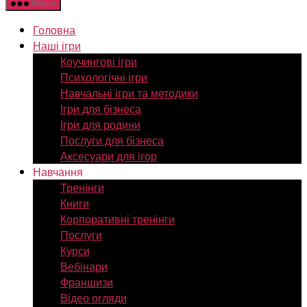
Меню
Головна
Наші ігри
Коучингові ігри
Психологічні ігри
Навчальні ігри та методики
Ігри для бізнеса
Ігри для родини
Послуги для бізнеса
Аксесуари для ігор
Навчання
Тренінги
Книги
Корпоративні тренінги
Послуги
Курси
Вебінари
Франшизи
Відео огляди