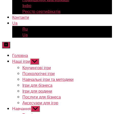
Інфо
Реєстр сертифікатів
Контакти
Ua
Ru
Ua
Головна
Наші ігри
Показати
підменю
Коучингові ігри
Психологічні ігри
Навчальні ігри та методики
Ігри для бізнеса
Ігри для родини
Послуги для бізнеса
Аксесуари для ігор
Навчання
Показати
підменю