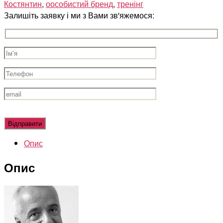
Костянтин
,
оособистий бренд
,
тренінг
Залишіть заявку і ми з Вами зв'яжемося:
Оставьте
это
поле
Опис
пустым.
Опис