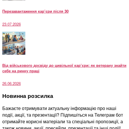
Перезавантаження кар’єри після 30
23.07.2026
Від військового досвіду до цивільної кар’єри: як ветерану знайти
себе на ринку праці
26.06.2026
Новинна розсилка
Бажаєте отримувати актуальну інформацію про наші
події, акції, та презентації? Підпишіться на Телеграм бот
отримайте корисні матеріали та спеціальні пропозиції, а
також новини, акції, пресейли, презентації та інші події!