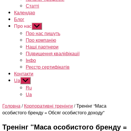
Статті
Календар
Блог
Про нас
Показати
підменю
Про нас пишуть
Про компанію
Наші партнери
Підвищення кваліфікації
Інфо
Реєстр сертифікатів
Контакти
Ua
Показати
підменю
Ru
Ua
Головна
/
Корпоративні тренінги
/ Тренінг “Маса
особистого бренду = Обсяг особистого доходу”
Тренінг “Маса особистого бренду =