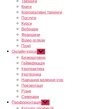
Тренінги
Книги
Корпоративні тренінги
Послуги
Курси
Вебінари
Франшизи
Відео огляди
Події
Онлайн курси
Показати
підменю
Безкоштовно
Гейміфікація
Ігропрактика
Ігротехніка
Навчання ведення ігор
Презентації
Різне
Семінари
Профорієнтація
Показати
підменю
Каталог професій