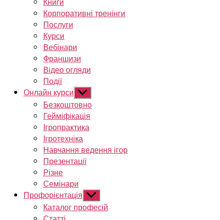
Книги
Корпоративні тренінги
Послуги
Курси
Вебінари
Франшизи
Відео огляди
Події
Онлайн курси
Показати
підменю
Безкоштовно
Гейміфікація
Ігропрактика
Ігротехніка
Навчання ведення ігор
Презентації
Різне
Семінари
Профорієнтація
Показати
підменю
Каталог професій
Статті