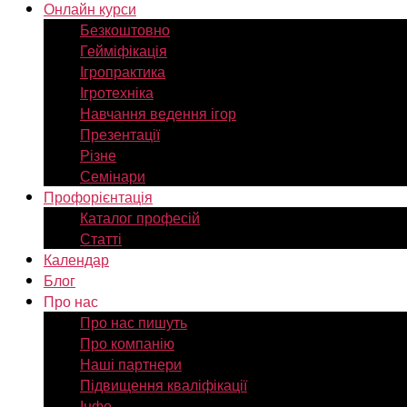
Онлайн курси
Безкоштовно
Гейміфікація
Ігропрактика
Ігротехніка
Навчання ведення ігор
Презентації
Різне
Семінари
Профорієнтація
Каталог професій
Статті
Календар
Блог
Про нас
Про нас пишуть
Про компанію
Наші партнери
Підвищення кваліфікації
Інфо