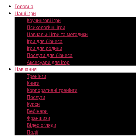
Головна
Наші ігри
Коучингові ігри
Психологічні ігри
Навчальні ігри та методики
Ігри для бізнеса
Ігри для родини
Послуги для бізнеса
Аксесуари для ігор
Навчання
Тренінги
Книги
Корпоративні тренінги
Послуги
Курси
Вебінари
Франшизи
Відео огляди
Події