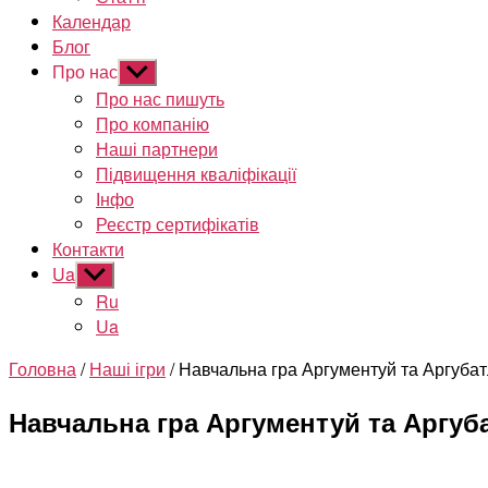
Календар
Блог
Про нас
Показати
підменю
Про нас пишуть
Про компанію
Наші партнери
Підвищення кваліфікації
Інфо
Реєстр сертифікатів
Контакти
Ua
Показати
підменю
Ru
Ua
Головна
/
Наші ігри
/ Навчальна гра Аргументуй та Аргубат
Навчальна гра Аргументуй та Аргуб