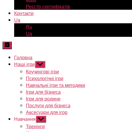
Реєстр сертифікатів
Контакти
Ua
Ru
Ua
Головна
Наші ігри
Показати
підменю
Коучингові ігри
Психологічні ігри
Навчальні ігри та методики
Ігри для бізнеса
Ігри для родини
Послуги для бізнеса
Аксесуари для ігор
Навчання
Показати
підменю
Тренінги