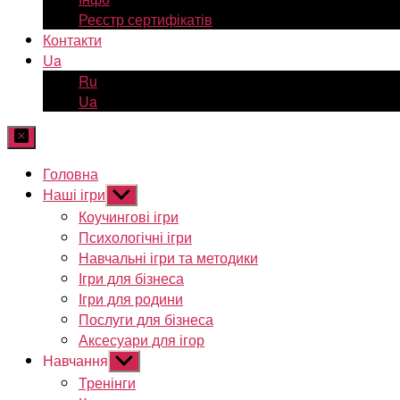
Реєстр сертифікатів
Контакти
Ua
Ru
Ua
Головна
Наші ігри
Показати
підменю
Коучингові ігри
Психологічні ігри
Навчальні ігри та методики
Ігри для бізнеса
Ігри для родини
Послуги для бізнеса
Аксесуари для ігор
Навчання
Показати
підменю
Тренінги