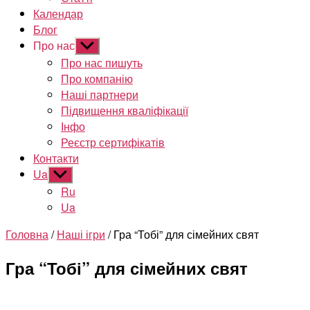
Календар
Блог
Про нас
Показати
підменю
Про нас пишуть
Про компанію
Наші партнери
Підвищення кваліфікації
Інфо
Реєстр сертифікатів
Контакти
Ua
Показати
підменю
Ru
Ua
Головна
/
Наші ігри
/ Гра “Тобі” для сімейних свят
Гра “Тобі” для сімейних свят