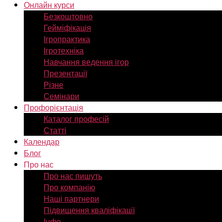
Онлайн курси
Безкоштовно
Гейміфікація
Ігропрактика
Ігротехніка
Навчання ведення ігор
Презентації
Різне
Семінари
Профорієнтація
Каталог професій
Статті
Календар
Блог
Про нас
Про нас пишуть
Про компанію
Наші партнери
Підвищення кваліфікації
Інфо