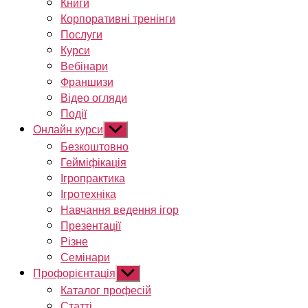
Книги
Корпоративні тренінги
Послуги
Курси
Вебінари
Франшизи
Відео огляди
Події
Онлайн курси
Показати
підменю
Безкоштовно
Гейміфікація
Ігропрактика
Ігротехніка
Навчання ведення ігор
Презентації
Різне
Семінари
Профорієнтація
Показати
підменю
Каталог професій
Статті