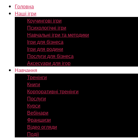
Головна
Наші ігри
Коучингові ігри
Психологічні ігри
Навчальні ігри та методики
Ігри для бізнеса
Ігри для родини
Послуги для бізнеса
Аксесуари для ігор
Навчання
Тренінги
Книги
Корпоративні тренінги
Послуги
Курси
Вебінари
Франшизи
Відео огляди
Події