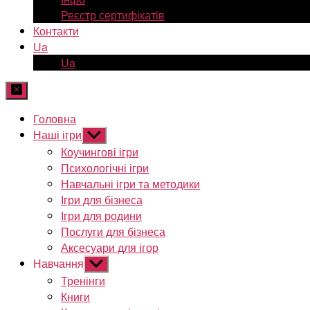
Реєстр сертифікатів
Контакти
Ua
Ua
Головна
Наші ігри
Показати
підменю
Коучингові ігри
Психологічні ігри
Навчальні ігри та методики
Ігри для бізнеса
Ігри для родини
Послуги для бізнеса
Аксесуари для ігор
Навчання
Показати
підменю
Тренінги
Книги