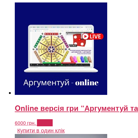
Online версія гри “Аргументуй т
6000
грн.
Купити
Купити в один клік