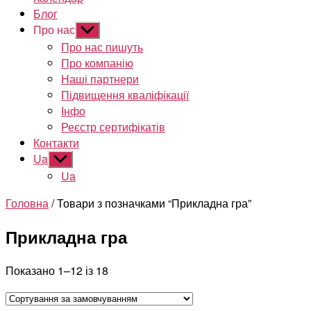
Блог
Про нас
Показати
підменю
Про нас пишуть
Про компанію
Наші партнери
Підвищення кваліфікації
Інфо
Реєстр сертифікатів
Контакти
Ua
Показати
підменю
Ua
Головна
/ Товари з позначками “Прикладна гра”
Прикладна гра
Показано 1–12 із 18