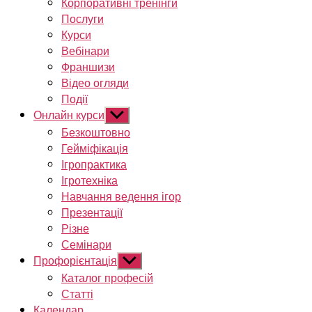
Корпоративні тренінги
Послуги
Курси
Вебінари
Франшизи
Відео огляди
Події
Онлайн курси
Показати
підменю
Безкоштовно
Гейміфікація
Ігропрактика
Ігротехніка
Навчання ведення ігор
Презентації
Різне
Семінари
Профорієнтація
Показати
підменю
Каталог професій
Статті
Календар