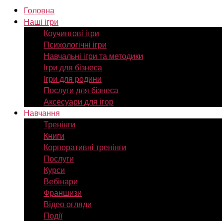
Головна
Наші ігри
Коучингові ігри
Психологічні ігри
Навчальні ігри та методики
Ігри для бізнеса
Ігри для родини
Послуги для бізнеса
Аксесуари для ігор
Навчання
Тренінги
Книги
Корпоративні тренінги
Послуги
Курси
Вебінари
Франшизи
Відео огляди
Події