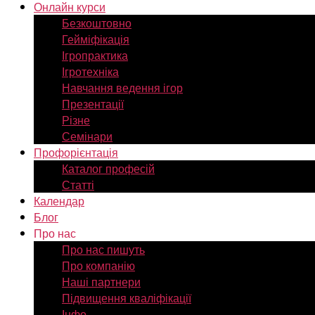
Онлайн курси
Безкоштовно
Гейміфікація
Ігропрактика
Ігротехніка
Навчання ведення ігор
Презентації
Різне
Семінари
Профорієнтація
Каталог професій
Статті
Календар
Блог
Про нас
Про нас пишуть
Про компанію
Наші партнери
Підвищення кваліфікації
Інфо