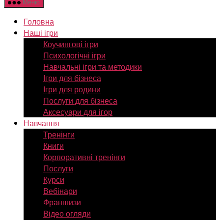
Меню
Головна
Наші ігри
Коучингові ігри
Психологічні ігри
Навчальні ігри та методики
Ігри для бізнеса
Ігри для родини
Послуги для бізнеса
Аксесуари для ігор
Навчання
Тренінги
Книги
Корпоративні тренінги
Послуги
Курси
Вебінари
Франшизи
Відео огляди