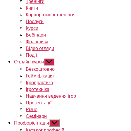
Тренінги
Книги
Корпоративні тренінги
Послуги
Курси
Вебінари
Франшизи
Відео огляди
Події
Онлайн курси
Показати
підменю
Безкоштовно
Гейміфікація
Ігропрактика
Ігротехніка
Навчання ведення ігор
Презентації
Різне
Семінари
Профорієнтація
Показати
підменю
Каталог професій