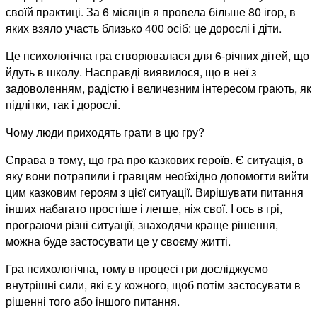
своїй практиці. За 6 місяців я провела більше 80 ігор, в
яких взяло участь близько 400 осіб: це дорослі і діти.
Це психологічна гра створювалася для 6-річних дітей, що
йдуть в школу. Насправді виявилося, що в неї з
задоволенням, радістю і величезним інтересом грають, як
підлітки, так і дорослі.
Чому люди приходять грати в цю гру?
Справа в тому, що гра про казкових героїв. Є ситуація, в
яку вони потрапили і гравцям необхідно допомогти вийти
цим казковим героям з цієї ситуації. Вирішувати питання
інших набагато простіше і легше, ніж свої. І ось в грі,
програючи різні ситуації, знаходячи краще рішення,
можна буде застосувати це у своєму житті.
Гра психологічна, тому в процесі гри досліджуємо
внутрішні сили, які є у кожного, щоб потім застосувати в
рішенні того або іншого питання.