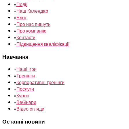
»
Події
»
Наш Календар
»
Блог
»
Про нас пишуть
»
Про компанію
»
Контакти
»
Підвищення кваліфікації
Навчання
»
Наші ігри
»
Тренінги
»
Корпоративні тренінги
»
Послуги
»
Курси
»
Вебінари
»
Відео огляди
Останні новини