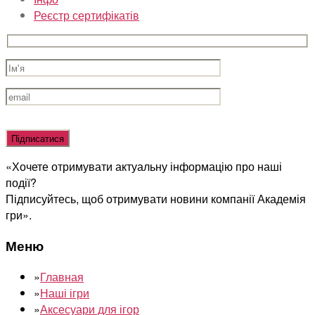
Реєстр сертифікатів
Оставьте
это
поле
«Хочете отримувати актуальну інформацію про наші
пустым.
події?
Підписуйтесь, щоб отримувати новини компанії Академія
гри».
Меню
»
Главная
»
Наші ігри
»
Аксесуари для ігор