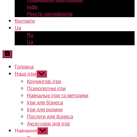
Інфо
Реєстр сертифікатів
Контакти
Ua
Ru
Ua
Головна
Наші ігри
Показати
підменю
Коучингові ігри
Психологічні ігри
Навчальні ігри та методики
Ігри для бізнеса
Ігри для родини
Послуги для бізнеса
Аксесуари для ігор
Навчання
Показати
підменю