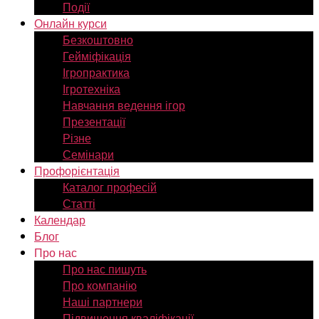
Події
Онлайн курси
Безкоштовно
Гейміфікація
Ігропрактика
Ігротехніка
Навчання ведення ігор
Презентації
Різне
Семінари
Профорієнтація
Каталог професій
Статті
Календар
Блог
Про нас
Про нас пишуть
Про компанію
Наші партнери
Підвищення кваліфікації