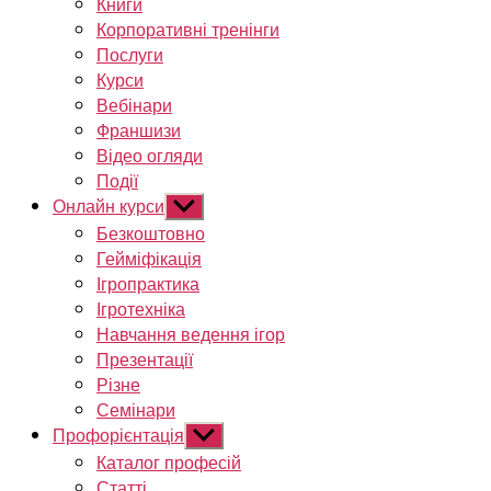
Книги
Корпоративні тренінги
Послуги
Курси
Вебінари
Франшизи
Відео огляди
Події
Онлайн курси
Показати
підменю
Безкоштовно
Гейміфікація
Ігропрактика
Ігротехніка
Навчання ведення ігор
Презентації
Різне
Семінари
Профорієнтація
Показати
підменю
Каталог професій
Статті