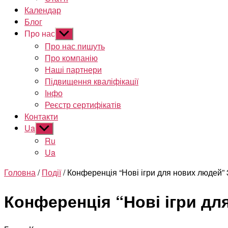
Календар
Блог
Про нас
Показати
підменю
Про нас пишуть
Про компанію
Наші партнери
Підвищення кваліфікації
Інфо
Реєстр сертифікатів
Контакти
Ua
Показати
підменю
Ru
Ua
Головна
/
Події
/ Конференція “Нові ігри для нових людей” 
Конференція “Нові ігри для