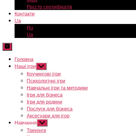
Реєстр сертифікатів
Контакти
Ua
Ru
Ua
Головна
Наші ігри
Показати
підменю
Коучингові ігри
Психологічні ігри
Навчальні ігри та методики
Ігри для бізнеса
Ігри для родини
Послуги для бізнеса
Аксесуари для ігор
Навчання
Показати
підменю
Тренінги