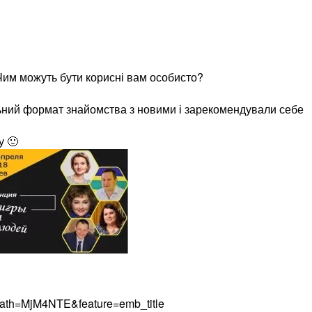
 Чим можуть бути корисні вам особисто?
льний формат знайомства з новими і зарекомендували себе
у 🙂
ath=MjM4NTE&feature=emb_title