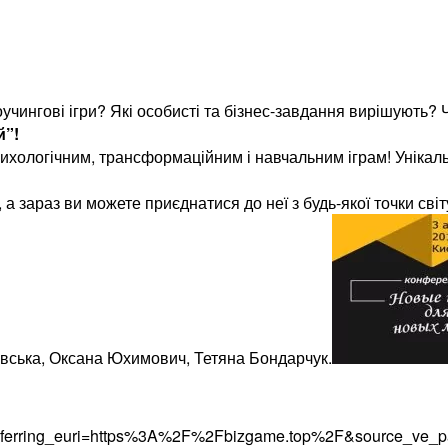
оучингові ігри? Які особисті та бізнес-завдання вирішують?
й”!
сихологічним, трансформаційним і навчальним іграм! Уніка
а зараз ви можете приєднатися до неї з будь-якої точки світ
ська, Оксана Юхимович, Тетяна Бондарчук.
eferring_euri=https%3A%2F%2Fbizgame.top%2F&source_ve_p