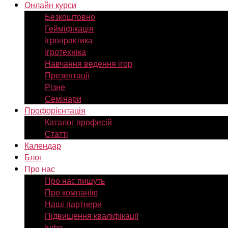
Онлайн курси
Безкоштовно
Гейміфікація
Ігропрактика
Ігротехніка
Навчання ведення ігор
Презентації
Різне
Семінари
Профорієнтація
Каталог професій
Статті
Календар
Блог
Про нас
Про нас пишуть
Про компанію
Наші партнери
Підвищення кваліфікації
Інфо