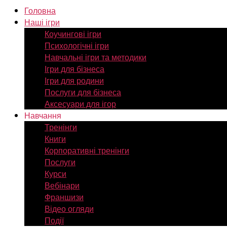
Головна
Наші ігри
Коучингові ігри
Психологічні ігри
Навчальні ігри та методики
Ігри для бізнеса
Ігри для родини
Послуги для бізнеса
Аксесуари для ігор
Навчання
Тренінги
Книги
Корпоративні тренінги
Послуги
Курси
Вебінари
Франшизи
Відео огляди
Події