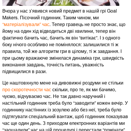
Вчора у нас з’явився новий предмет в нашій грі Goal
Makers. Пісочний годинник. Таким чином, ми
“матеріалізували” час
. Тепер гравець не просто знає, що
йому на один хід відводиться дві хвилини, тепер він
фактично бачить час, бачить як він “витікає”. І з одного
боку нічого особливо не помінялося: залишилися ті ж
правила, той же алгоритм гри в цілому, ті ж завдання. І
при цьому вражаюче змінилася динаміка гри, швидкість
виконання завдань, точність питань, уважність
підвищилися в рази.
Це наштовхнуло мене на дивовижні роздуми не стільки
про скоротечности час
скільки, про те, як ми бачимо,
чуємо, відчуваємо час. Не так давно наручний і
настільний годинник треба було “заводити” кожен вечір. У
годиннику настінних із зозулею або без неї, треба було
підтягувати спеціальний вантаж, щоб годинник показував
час ще один день. З приходом електронних варіантів ми
“заощадили” час на цій процедурі і перестали “помічати”