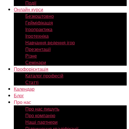
Події
Онлайн курси
Безкоштовно
Гейміфікація
Ігропрактика
Ігротехніка
Навчання ведення ігор
Презентації
Різне
Семінари
Профорієнтація
Каталог професій
Статті
Календар
Блог
Про нас
Про нас пишуть
Про компанію
Наші партнери
Підвищення кваліфікації