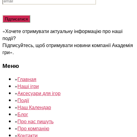
Оставьте
это
поле
«Хочете отримувати актуальну інформацію про наші
пустым.
події?
Підписуйтесь, щоб отримувати новини компанії Академія
гри».
Меню
»
Главная
»
Наші ігри
»
Аксесуари для ігор
»
Події
»
Наш Календар
»
Блог
»
Про нас пишуть
»
Про компанію
»
Контакти