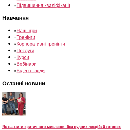
»
Підвищення кваліфікації
Навчання
»
Наші ігри
»
Тренінги
»
Корпоративні тренінги
»
Послуги
»
Курси
»
Вебінари
»
Відео огляди
Останні новини
Як навчити критичного мислення без нудних лекцій: 5 готових