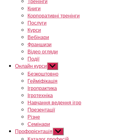
Тренінги
Книги
Корпоративні тренінги
Послуги
Курси
Вебінари
Франшизи
Відео огляди
Події
Онлайн курси
Показати
підменю
Безкоштовно
Гейміфікація
Ігропрактика
Ігротехніка
Навчання ведення ігор
Презентації
Різне
Семінари
Профорієнтація
Показати
підменю
Каталог професій