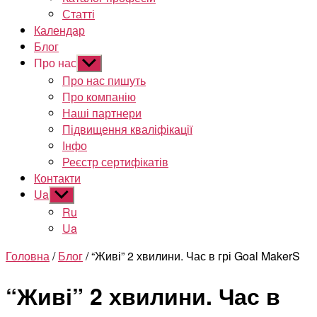
Статті
Календар
Блог
Про нас
Показати
підменю
Про нас пишуть
Про компанію
Наші партнери
Підвищення кваліфікації
Інфо
Реєстр сертифікатів
Контакти
Ua
Показати
підменю
Ru
Ua
Головна
/
Блог
/ “Живі” 2 хвилини. Час в грі Goal MakerS
“Живі” 2 хвилини. Час в