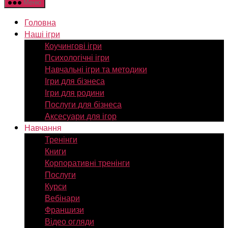
Меню
Головна
Наші ігри
Коучингові ігри
Психологічні ігри
Навчальні ігри та методики
Ігри для бізнеса
Ігри для родини
Послуги для бізнеса
Аксесуари для ігор
Навчання
Тренінги
Книги
Корпоративні тренінги
Послуги
Курси
Вебінари
Франшизи
Відео огляди