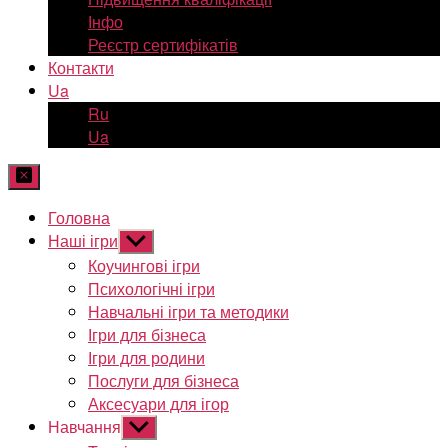
Інфо
Реєстр сертифікатів
Контакти
Ua
Ru
Ua
Головна
Наші ігри
Показати
підменю
Коучингові ігри
Психологічні ігри
Навчальні ігри та методики
Ігри для бізнеса
Ігри для родини
Послуги для бізнеса
Аксесуари для ігор
Навчання
Показати
підменю