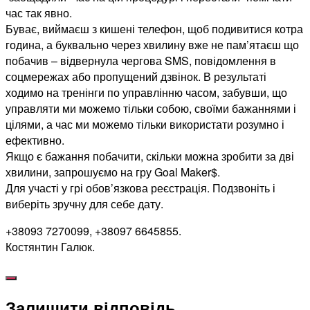
час так явно.
Буває, виймаєш з кишені телефон, щоб подивитися котра
година, а буквально через хвилину вже не пам’ятаєш що
побачив – відвернула чергова SMS, повідомлення в
соцмережах або пропущений дзвінок. В результаті
ходимо на тренінги по управлінню часом, забувши, що
управляти ми можемо тільки собою, своїми бажаннями і
цілями, а час ми можемо тільки використати розумно і
ефективно.
Якщо є бажання побачити, скільки можна зробити за дві
хвилини, запрошуємо на гру Goal Maker$.
Для участі у грі обов’язкова реєстрація. Подзвоніть і
виберіть зручну для себе дату.
+38093 7270099, +38097 6645855.
Костянтин Галюк.
Залишити відповідь