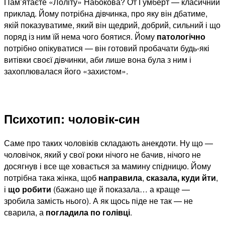
Пам’ятаєте «Лоліту» Набокова? От Гумберт — класичний
приклад. Йому потрібна дівчинка, про яку він дбатиме,
якій показуватиме, який він щедрий, добрий, сильний і що
поряд із ним їй нема чого боятися. Йому
патологічно
потрібно опікуватися — він готовий пробачати будь-які
витівки своєї дівчинки, аби лише вона була з ним і
захоплювалася його «захистом».
Психотип: чоловік-син
Саме про таких чоловіків складають анекдоти. Ну що —
чоловічок, який у свої роки нічого не бачив, нічого не
досягнув і все ще ховається за мамину спідницю. Йому
потрібна така жінка, щоб
направила
,
сказала, куди йти
,
і
що робити
(бажано ще й показала… а краще —
зробила замість нього). А як щось піде не так — не
сварила, а
погладила по голівці
.