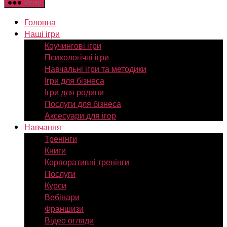
Меню
Головна
Наші ігри
Коучингові ігри
Психологічні ігри
Навчальні ігри та методики
Ігри для бізнеса
Ігри для родини
Послуги для бізнеса
Аксесуари для ігор
Навчання
Тренінги
Книги
Корпоративні тренінги
Послуги
Курси
Вебінари
Франшизи
Відео огляди