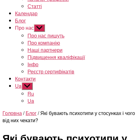
Статті
Календар
Блог
Про нас
Показати
підменю
Про нас пишуть
Про компанію
Наші партнери
Підвищення кваліфікації
Інфо
Реєстр сертифікатів
Контакти
Ua
Показати
підменю
Ru
Ua
Головна
/
Блог
/ Які бувають психотипи у стосунках і чого
від них чекати?
Які бувають психотипи у