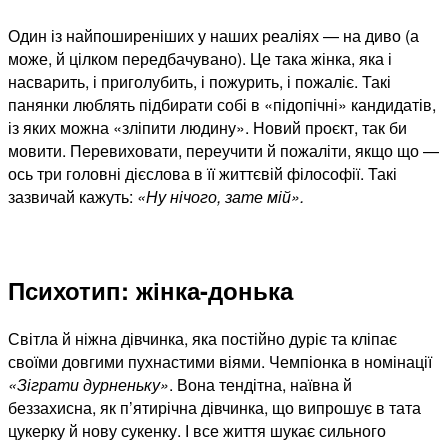
Один із найпоширеніших у наших реаліях — на диво (а
може, й цілком передбачувано). Це така жінка, яка і
насварить, і приголубить, і пожурить, і пожаліє. Такі
панянки люблять підбирати собі в «підопічні» кандидатів,
із яких можна «зліпити людину». Новий проєкт, так би
мовити. Перевиховати, переучити й пожаліти, якщо що —
ось три головні дієслова в її життєвій філософії. Такі
зазвичай кажуть:
«Ну нічого, зате мій».
Психотип: жінка-донька
Світла й ніжна дівчинка, яка постійно дуріє та кліпає
своїми довгими пухнастими віями. Чемпіонка в номінації
«Зіграти дурненьку»
. Вона тендітна, наївна й
беззахисна, як п’ятирічна дівчинка, що випрошує в тата
цукерку й нову сукенку. І все життя шукає сильного