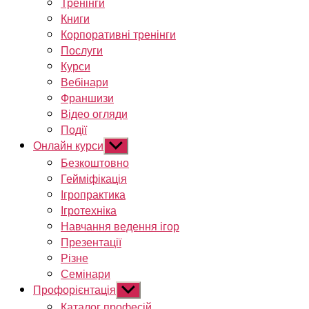
Тренінги
Книги
Корпоративні тренінги
Послуги
Курси
Вебінари
Франшизи
Відео огляди
Події
Онлайн курси
Показати
підменю
Безкоштовно
Гейміфікація
Ігропрактика
Ігротехніка
Навчання ведення ігор
Презентації
Різне
Семінари
Профорієнтація
Показати
підменю
Каталог професій