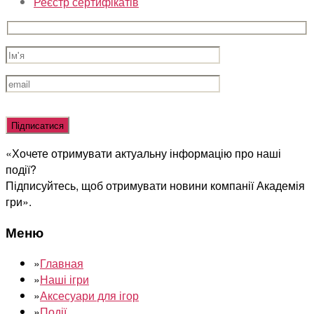
Реєстр сертифікатів
Оставьте
это
поле
«Хочете отримувати актуальну інформацію про наші
пустым.
події?
Підписуйтесь, щоб отримувати новини компанії Академія
гри».
Меню
»
Главная
»
Наші ігри
»
Аксесуари для ігор
»
Події