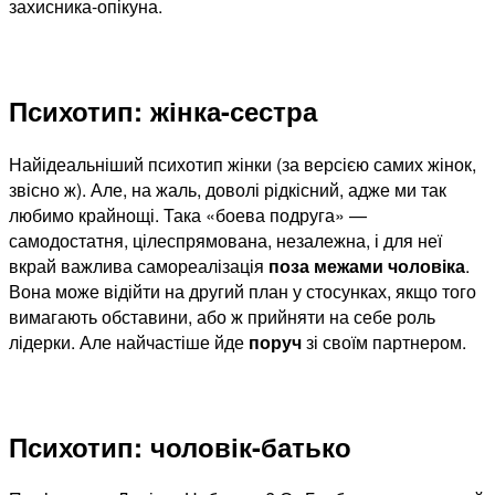
захисника-опікуна.
Психотип: жінка-сестра
Найідеальніший психотип жінки (за версією самих жінок,
звісно ж). Але, на жаль, доволі рідкісний, адже ми так
любимо крайнощі. Така «боева подруга» —
самодостатня, цілеспрямована, незалежна, і для неї
вкрай важлива самореалізація
поза межами чоловіка
.
Вона може відійти на другий план у стосунках, якщо того
вимагають обставини, або ж прийняти на себе роль
лідерки. Але найчастіше йде
поруч
зі своїм партнером.
Психотип: чоловік-батько