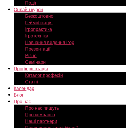
Події
Онлайн курси
Безкоштовно
Гейміфікація
Ігропрактика
Ігротехніка
Навчання ведення ігор
Презентації
Різне
Семінари
Профорієнтація
Каталог професій
Статті
Календар
Блог
Про нас
Про нас пишуть
Про компанію
Наші партнери
Підвищення кваліфікації