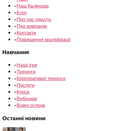
»
Наш Календар
»
Блог
»
Про нас пишуть
»
Про компанію
»
Контакти
»
Підвищення кваліфікації
Навчання
»
Наші ігри
»
Тренінги
»
Корпоративні тренінги
»
Послуги
»
Курси
»
Вебінари
»
Відео огляди
Останні новини