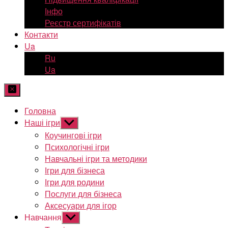
Інфо
Реєстр сертифікатів
Контакти
Ua
Ru
Ua
Головна
Наші ігри
Показати
підменю
Коучингові ігри
Психологічні ігри
Навчальні ігри та методики
Ігри для бізнеса
Ігри для родини
Послуги для бізнеса
Аксесуари для ігор
Навчання
Показати
підменю