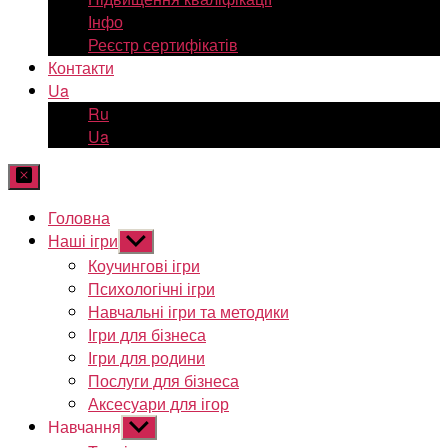
Інфо
Реєстр сертифікатів
Контакти
Ua
Ru
Ua
Головна
Наші ігри
Показати
підменю
Коучингові ігри
Психологічні ігри
Навчальні ігри та методики
Ігри для бізнеса
Ігри для родини
Послуги для бізнеса
Аксесуари для ігор
Навчання
Показати
підменю