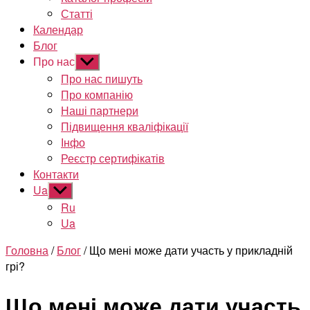
Статті
Календар
Блог
Про нас
Показати
підменю
Про нас пишуть
Про компанію
Наші партнери
Підвищення кваліфікації
Інфо
Реєстр сертифікатів
Контакти
Ua
Показати
підменю
Ru
Ua
Головна
/
Блог
/ Що мені може дати участь у прикладній
грі?
Що мені може дати участь