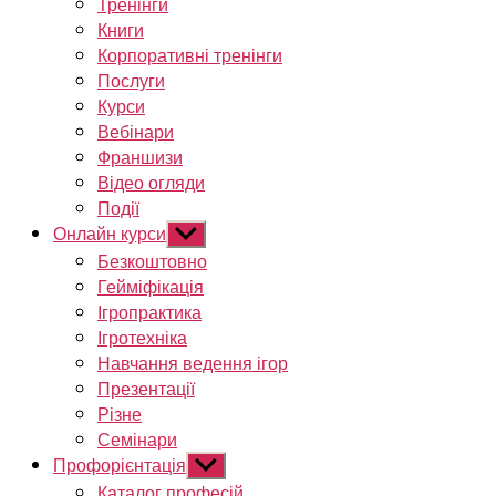
Тренінги
Книги
Корпоративні тренінги
Послуги
Курси
Вебінари
Франшизи
Відео огляди
Події
Онлайн курси
Показати
підменю
Безкоштовно
Гейміфікація
Ігропрактика
Ігротехніка
Навчання ведення ігор
Презентації
Різне
Семінари
Профорієнтація
Показати
підменю
Каталог професій