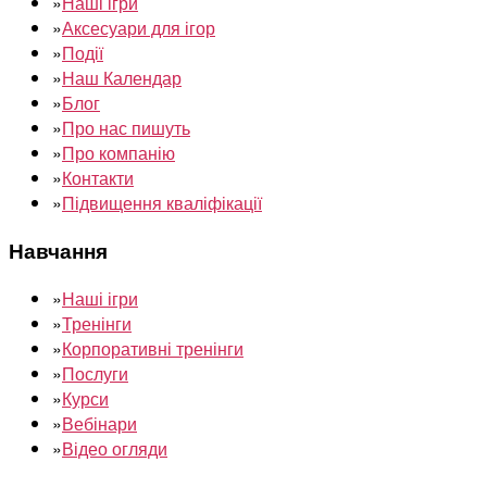
»
Наші ігри
»
Аксесуари для ігор
»
Події
»
Наш Календар
»
Блог
»
Про нас пишуть
»
Про компанію
»
Контакти
»
Підвищення кваліфікації
Навчання
»
Наші ігри
»
Тренінги
»
Корпоративні тренінги
»
Послуги
»
Курси
»
Вебінари
»
Відео огляди