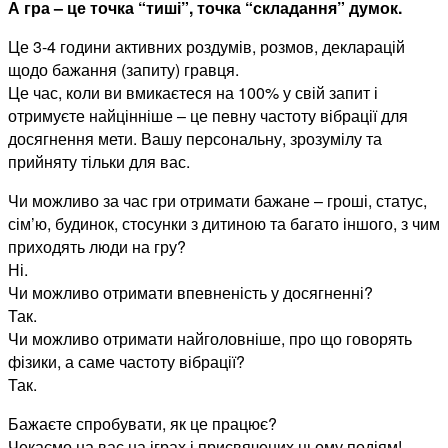
А гра – це точка “тиші”, точка “складання” думок.
Це 3-4 години активних роздумів, розмов, декларацій
щодо бажання (запиту) гравця.
Це час, коли ви вмикаєтеся на 100% у свій запит і
отримуєте найцінніше – це певну частоту вібрації для
досягнення мети. Вашу персональну, зрозумілу та
прийняту тільки для вас.
Чи можливо за час гри отримати бажане – гроші, статус,
сім’ю, будинок, стосунки з дитиною та багато іншого, з чим
приходять люди на гру?
Ні.
Чи можливо отримати впевненість у досягненні?
Так.
Чи можливо отримати найголовніше, про що говорять
фізики, а саме частоту вібрації?
Так.
Бажаєте спробувати, як це працює?
Чекаємо на вас на іграх і присвячених цьому подіям!