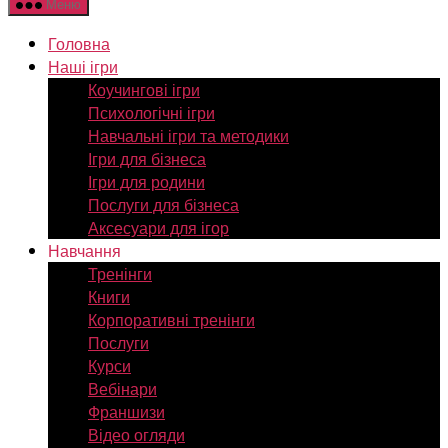
Меню
Головна
Наші ігри
Коучингові ігри
Психологічні ігри
Навчальні ігри та методики
Ігри для бізнеса
Ігри для родини
Послуги для бізнеса
Аксесуари для ігор
Навчання
Тренінги
Книги
Корпоративні тренінги
Послуги
Курси
Вебінари
Франшизи
Відео огляди