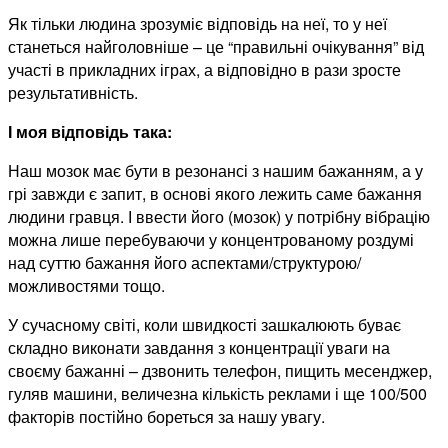
Як тільки людина зрозуміє відповідь на неї, то у неї
станеться найголовніше – це “правильні очікування” від
участі в прикладних іграх, а відповідно в рази зросте
результативність.
І моя відповідь така:
Наш мозок має бути в резонансі з нашим бажанням, а у
грі завжди є запит, в основі якого лежить саме бажання
людини гравця. І ввести його (мозок) у потрібну вібрацію
можна лише перебуваючи у концентрованому роздумі
над суттю бажання його аспектами/структурою/
можливостями тощо.
У сучасному світі, коли швидкості зашкалюють буває
складно виконати завдання з концентрації уваги на
своєму бажанні – дзвонить телефон, пищить месенджер,
гуляв машини, величезна кількість реклами і ще 100/500
факторів постійно бореться за нашу увагу.