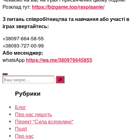
Розклад тут:
https://bizgame.top/raspisanie/
З питань співробітництва та навчання або участі в
іграх звертайтесь:
+38097-664-58-55
+38093-727-00-99
Або месенджер:
whatsApp
https://wa.me/380976645855
Шукати:
Рубрики
Блог
Про нас пишуть
Проект "Сила всередині"
Події
Про нас