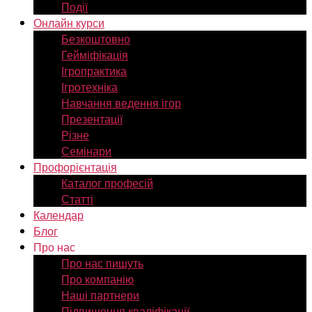
Події
Онлайн курси
Безкоштовно
Гейміфікація
Ігропрактика
Ігротехніка
Навчання ведення ігор
Презентації
Різне
Семінари
Профорієнтація
Каталог професій
Статті
Календар
Блог
Про нас
Про нас пишуть
Про компанію
Наші партнери
Підвищення кваліфікації