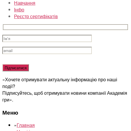
Навчання
Інфо
Реєстр сертифікатів
Оставьте
это
поле
«Хочете отримувати актуальну інформацію про наші
пустым.
події?
Підписуйтесь, щоб отримувати новини компанії Академія
гри».
Меню
»
Главная