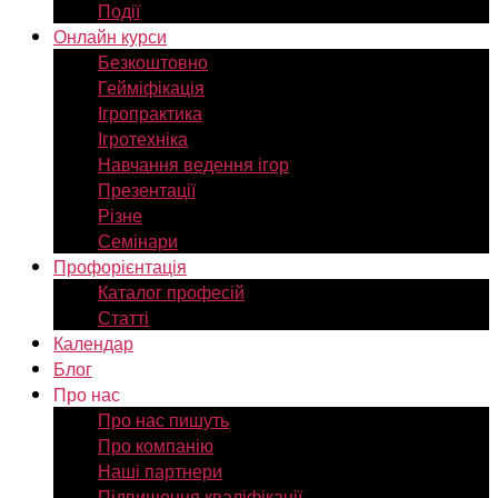
Події
Онлайн курси
Безкоштовно
Гейміфікація
Ігропрактика
Ігротехніка
Навчання ведення ігор
Презентації
Різне
Семінари
Профорієнтація
Каталог професій
Статті
Календар
Блог
Про нас
Про нас пишуть
Про компанію
Наші партнери
Підвищення кваліфікації