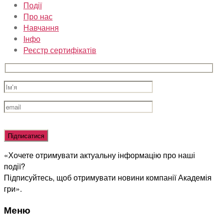
Події
Про нас
Навчання
Інфо
Реєстр сертифікатів
Оставьте
это
поле
«Хочете отримувати актуальну інформацію про наші
пустым.
події?
Підписуйтесь, щоб отримувати новини компанії Академія
гри».
Меню