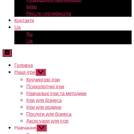
Інфо
Реєстр сертифікатів
Контакти
Ua
Ru
Ua
Головна
Наші ігри
Показати
підменю
Коучингові ігри
Психологічні ігри
Навчальні ігри та методики
Ігри для бізнеса
Ігри для родини
Послуги для бізнеса
Аксесуари для ігор
Навчання
Показати
підменю