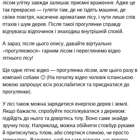
лісом улітку завжди залишає приємні враження. Адже це
так прекрасно — гуляти там, де не їздять машини, де
свіже повітря, насичене ароматами лісу, і чути лише спів
птахів і шум дерев. Після такої прогулянки справді
відчуваєш відпочинок і знаходиш внутрішній спокій.
А зараз, після цього опису, давайте віртуально
«прогуляємося» гарним лісом і переглянемо відео
літнього лісу!
Ще одне літнє відео — прогулянка лісом, але цього разу в
компанії собаки 🙂 (На початку відео чоловік іспанською
мовою запрошує всіх розслабитися та приєднатися до
прогулянки).
У лісі також можна зарядитися енергією дерев і землі.
Якщо бажаєте, спробуйте поспілкуватися з деревом:
підійдіть до нього та довіртесь тілу. Воно саме знайде
зручну позу. Наприклад, можна обійняти стовбур руками
й притиснутись тілом, або спертися спиною, чи просто
торкнутись. Важливо, щоб ви самі відчули, що дерево