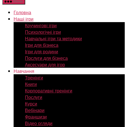
Меню
Головна
Наші ігри
Коучингові ігри
Психологічні ігри
Навчальні ігри та методики
Ігри для бізнеса
Ігри для родини
Послуги для бізнеса
Аксесуари для ігор
Навчання
Тренінги
Книги
Корпоративні тренінги
Послуги
Курси
Вебінари
Франшизи
Відео огляди