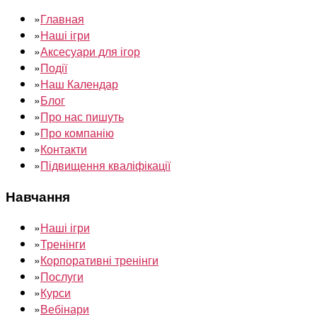
»
Главная
»
Наші ігри
»
Аксесуари для ігор
»
Події
»
Наш Календар
»
Блог
»
Про нас пишуть
»
Про компанію
»
Контакти
»
Підвищення кваліфікації
Навчання
»
Наші ігри
»
Тренінги
»
Корпоративні тренінги
»
Послуги
»
Курси
»
Вебінари