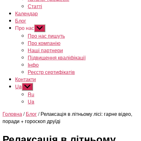
Статті
Календар
Блог
Про нас
Показати
підменю
Про нас пишуть
Про компанію
Наші партнери
Підвищення кваліфікації
Інфо
Реєстр сертифікатів
Контакти
Ua
Показати
підменю
Ru
Ua
Головна
/
Блог
/ Релаксація в літньому лісі: гарне відео,
поради + гороскоп друїді
Релаксація в літньому