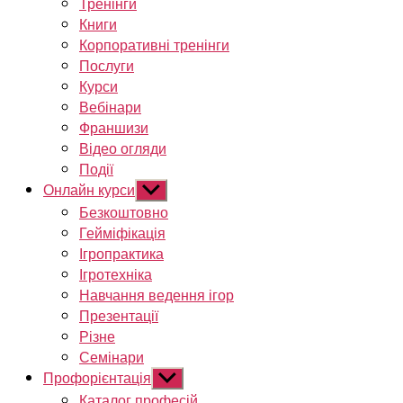
Тренінги
Книги
Корпоративні тренінги
Послуги
Курси
Вебінари
Франшизи
Відео огляди
Події
Онлайн курси
Показати
підменю
Безкоштовно
Гейміфікація
Ігропрактика
Ігротехніка
Навчання ведення ігор
Презентації
Різне
Семінари
Профорієнтація
Показати
підменю
Каталог професій