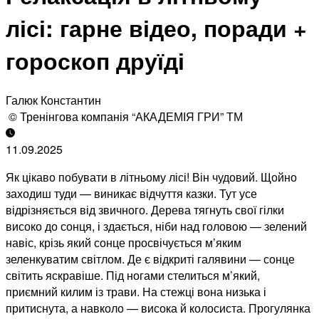
лісі: гарне відео, поради +
гороскоп друїді
Галюк Константин
© Тренінгова компанія “АКАДЕМІЯ ГРИ” ТМ
11.09.2025
Як цікаво побувати в літньому лісі! Він чудовий. Щойно
заходиш туди — виникає відчуття казки. Тут усе
відрізняється від звичного. Дерева тягнуть свої гілки
високо до сонця, і здається, ніби над головою — зелений
навіс, крізь який сонце просвічується м’яким
зеленкуватим світлом. Де є відкриті галявини — сонце
світить яскравіше. Під ногами стелиться м’який,
приємний килим із трави. На стежці вона низька і
притиснута, а навколо — висока й колосиста. Прогулянка