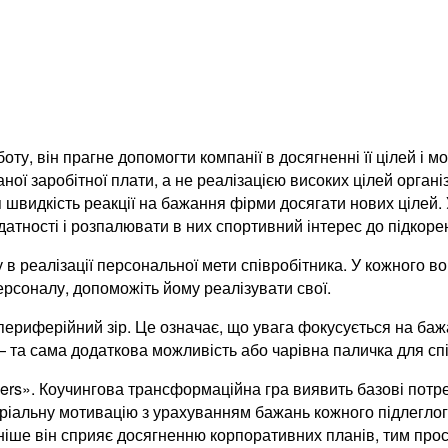
боту, він прагне допомогти компанії в досягненні її цілей 
ої заробітної плати, а не реалізацією високих цілей органі
ся швидкість реакції на бажання фірми досягати нових цілей
здатності і розпалювати в них спортивний інтерес до підко
в реалізації персональної мети співробітника. У кожного вон
рсоналу, допоможіть йому реалізувати свої.
 периферійний зір. Це означає, що увага фокусується на баж
 та сама додаткова можливість або чарівна паличка для спі
kers». Коучингова трансформаційна гра виявить базові потре
льну мотивацію з урахуванням бажань кожного підлеглого. 
вніше він сприяє досягненню корпоративних планів, тим прост