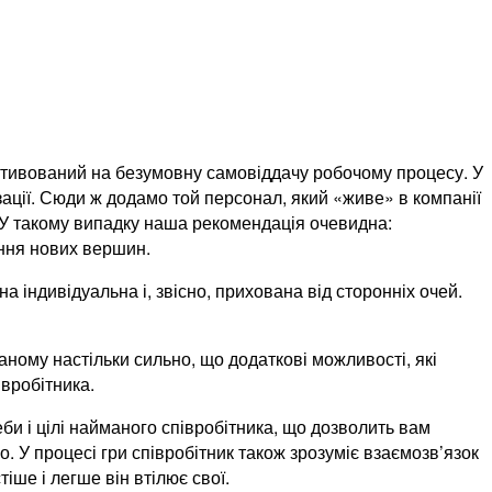
і мотивований на безумовну самовіддачу робочому процесу. У
зації. Сюди ж додамо той персонал, який «живе» в компанії
. У такому випадку наша рекомендація очевидна:
рення нових вершин.
а індивідуальна і, звісно, прихована від сторонніх очей.
аному настільки сильно, що додаткові можливості, які
вробітника.
би і цілі найманого співробітника, що дозволить вам
У процесі гри співробітник також зрозуміє взаємозв’язок
іше і легше він втілює свої.