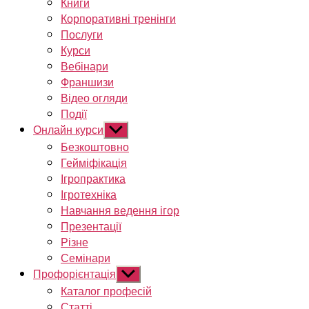
Книги
Корпоративні тренінги
Послуги
Курси
Вебінари
Франшизи
Відео огляди
Події
Онлайн курси
Показати
підменю
Безкоштовно
Гейміфікація
Ігропрактика
Ігротехніка
Навчання ведення ігор
Презентації
Різне
Семінари
Профорієнтація
Показати
підменю
Каталог професій
Статті