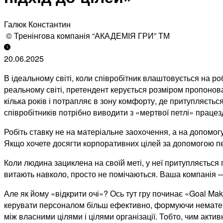
Галюк Константин
© Тренінгова компанія “АКАДЕМІЯ ГРИ” ТМ
20.06.2025
В ідеальному світі, коли співробітник влаштовується на ро
реальному світі, претендент керується розміром пропонован
кілька років і потрапляє в зону комфорту, де притупляєть
співробітників потрібно виводити з «мертвої петлі» праце
Робіть ставку не на матеріальне заохочення, а на допомогу 
Якщо хочете досягти корпоративних цілей за допомогою пе
Коли людина зациклена на своїй меті, у неї притупляється
витають навколо, просто не помічаються. Ваша компанія —
Але як йому «відкрити очі»? Ось тут гру починає «Goal Ma
керувати персоналом більш ефективно, формуючи нематеріа
між власними цілями і цілями організації. Тобто, чим акти