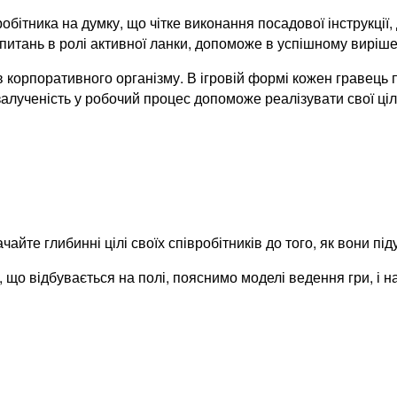
бітника на думку, що чітке виконання посадової інструкції
х питань в ролі активної ланки, допоможе в успішному виріш
корпоративного організму. В ігровій формі кожен гравець п
залученість у робочий процес допоможе реалізувати свої ціл
айте глибинні цілі своїх співробітників до того, як вони під
, що відбувається на полі, пояснимо моделі ведення гри, і