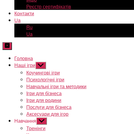
Реєстр сертифікатів
Контакти
Ua
Ru
Ua
Головна
Наші ігри
Показати
підменю
Коучингові ігри
Психологічні ігри
Навчальні ігри та методики
Ігри для бізнеса
Ігри для родини
Послуги для бізнеса
Аксесуари для ігор
Навчання
Показати
підменю
Тренінги