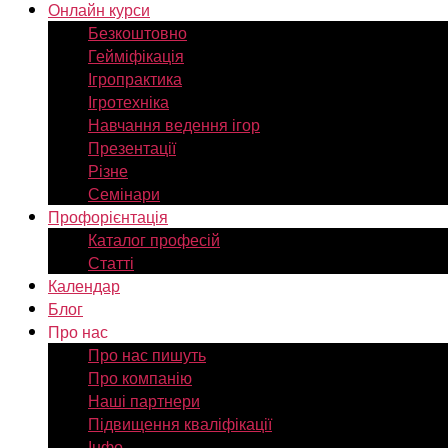
Онлайн курси
Безкоштовно
Гейміфікація
Ігропрактика
Ігротехніка
Навчання ведення ігор
Презентації
Різне
Семінари
Профорієнтація
Каталог професій
Статті
Календар
Блог
Про нас
Про нас пишуть
Про компанію
Наші партнери
Підвищення кваліфікації
Інфо