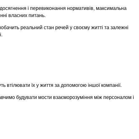
, досягнення і перевиконання нормативів, максимальна
енні власних питань.
обачить реальний стан речей у своєму житті та залежні
і.
уть втілювати їх у життя за допомогою іншої компанії.
 навчимо будувати мости взаєморозуміння між персоналом і