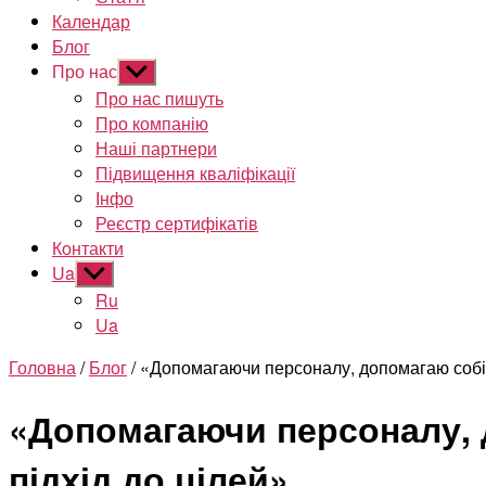
Календар
Блог
Про нас
Показати
підменю
Про нас пишуть
Про компанію
Наші партнери
Підвищення кваліфікації
Інфо
Реєстр сертифікатів
Контакти
Ua
Показати
підменю
Ru
Ua
Головна
/
Блог
/ «Допомагаючи персоналу, допомагаю собі»
«Допомагаючи персоналу, д
підхід до цілей»